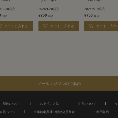
3/12/20発売
2026/1/20発売
2025/6/19発売
0
¥750
¥750
カートに入れる
カートに入れる
カートに入れ
メールマガジンのご案内
配送について
お支払い方法
決済について
キ
会員ページ
宝塚歌劇共通ID新規会員登録
ご利用規約