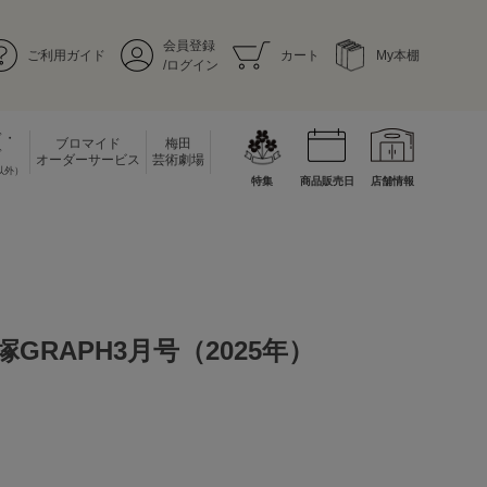
会員登録
ご利用ガイド
カート
My本棚
/ログイン
ド・
ブロマイド
梅田
ド
オーダーサービス
芸術劇場
以外）
特集
商品販売日
店舗情報
GRAPH3月号（2025年）