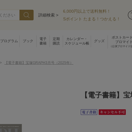
6,000円以上で送料無料！
詳細検索 >
Sポイント たまる！つかえる！
ポストカー
電子
定期
カレンダー・
演プログラム
ブック
グッズ
ブロマイ
書籍
購読
スケジュール帳
（公演ブロマイド
>
【電子書籍】宝塚GRAPH3月号（2025年）
【電子書籍】宝塚