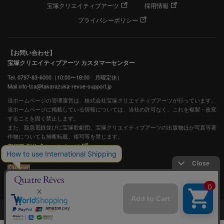
宝塚クリエイティブアーツ
採用情報
プライバシーポリシー
【お問い合わせ】
宝塚クリエイティブアーツ カスタマーセンター
Tel. 0797-83-6000（10:00〜18:00 月曜定休）
Mail info-tca@takarazuka-revue-support.jp
当ホームページの管理運営は、株式会社宝塚クリエイティブアーツが行っています。
当ホームページに掲載している情報については、当社の許可なく、これを複製・改変
することを固く禁止します。
また、阪急電鉄並びに宝塚歌劇団、宝塚クリエイティブアーツの出版物ほか写真等著
作物についても無断転載、複写等を禁じます。
宝塚歌劇公式ホームページ
JASRAC許諾番号：S0507081515
JASRAC許諾番号：9009941002Y45040
©宝塚歌劇 ©宝塚クリエイティブアーツ