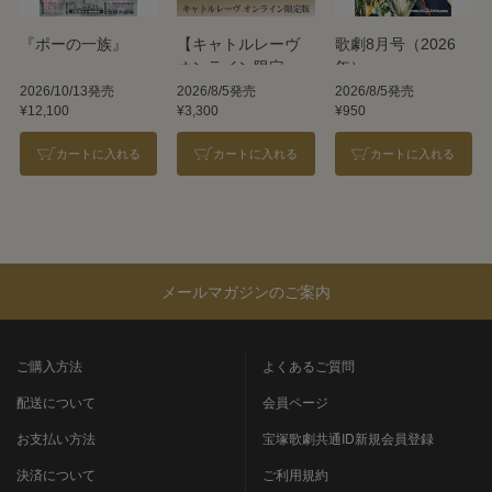
『ポーの一族』
【キャトルレーヴ
歌劇8月号（2026
オンライン限定
年）
版】TAKARAZUKA
2026/10/13発売
2026/8/5発売
2026/8/5発売
¥12,100
¥3,300
¥950
REVUE 2026
カートに入れる
カートに入れる
カートに入れる
メールマガジンのご案内
ご購入方法
よくあるご質問
配送について
会員ページ
お支払い方法
宝塚歌劇共通ID新規会員登録
決済について
ご利用規約