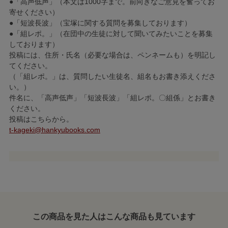
●「高声低声」（本文は1000字まで。前向きなご意見を奮ってお
寄せください）
●「短波長波」（宝塚に関する質問を募集しております）
●「組レポ。」（在団中の生徒に対して聞いてみたいことを募集
しております）
投稿には、住所・氏名（必要な場合は、ペンネームも）を明記し
てください。
（「組レポ。」は、質問したい生徒名、組名もお書き添えくださ
い。）
件名に、「高声低声」「短波長波」「組レポ。〇組係」とお書き
ください。
投稿はこちらから。
t-kageki@hankyubooks.com
この商品を見た人はこんな商品も見ています