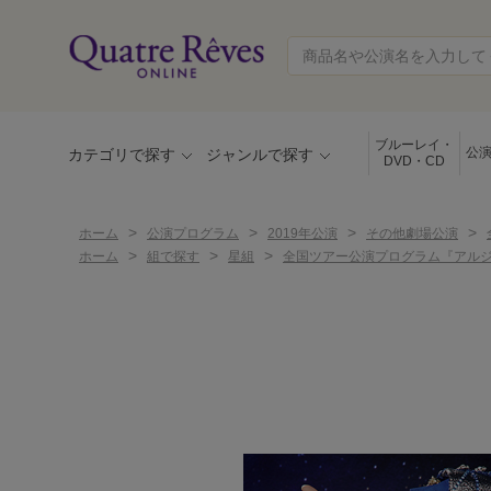
ブルーレイ・
公
カテゴリで探す
ジャンルで探す
DVD・CD
>
>
>
>
ホーム
公演プログラム
2019年公演
その他劇場公演
>
>
>
ホーム
組で探す
星組
全国ツアー公演プログラム『アルジェ