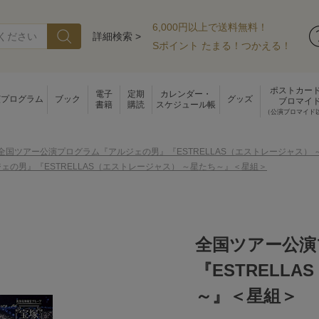
6,000円以上で送料無料！
詳細検索 >
Sポイント たまる！つかえる！
ポストカー
電子
定期
カレンダー・
演プログラム
ブック
グッズ
ブロマイ
書籍
購読
スケジュール帳
（公演ブロマイド
全国ツアー公演プログラム『アルジェの男』『ESTRELLAS（エストレージャス）
の男』『ESTRELLAS（エストレージャス） ～星たち～』＜星組＞
全国ツアー公演
『ESTRELL
～』＜星組＞