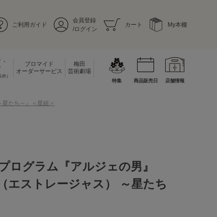
会員登録
ご利用ガイド
カート
My本棚
/ログイン
ド・
ブロマイド
梅田
ド
オーダーサービス
芸術劇場
以外）
特集
商品販売日
店舗情報
 ～星たち～』＜星組＞
プログラム『アルジェの男』
AS（エストレージャス） ～星たち