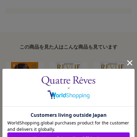
この商品を見た人はこんな商品も見ています
歌劇8月号（2026
【キャトルレーヴ
【通常版】
年）
オンライン限定
TAKARAZUKA
版】TAKARAZUKA
REVUE 2026
2026/8/5発売
2026/8/5発売
2026/8/5発売
¥950
¥3,300
¥2,500
REVUE 2026