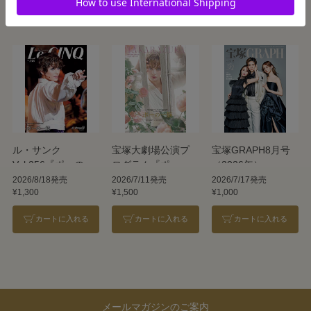
カートに入れる
カートに入れる
カートに入れる
ル・サンク
宝塚大劇場公演プ
宝塚GRAPH8月号
Vol.256『ポーの一
ログラム『ポーの
（2026年）
族』＜雪組＞
一族』＜雪組＞
2026/8/18発売
2026/7/11発売
2026/7/17発売
¥1,300
¥1,500
¥1,000
カートに入れる
カートに入れる
カートに入れる
メールマガジンのご案内