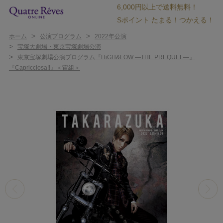
6,000円以上で送料無料！
Sポイント たまる！つかえる！
>
>
ホーム
公演プログラム
2022年公演
>
宝塚大劇場・東京宝塚劇場公演
>
東京宝塚劇場公演プログラム『HiGH&LOW ―THE PREQUEL―』
『Capricciosa!!』＜宙組＞