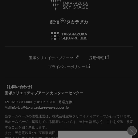
宝塚クリエイティブアーツ
採用情報
プライバシーポリシー
【お問い合わせ】
宝塚クリエイティブアーツ カスタマーセンター
Tel. 0797-83-6000（10:00〜18:00 月曜定休）
Mail info-tca@takarazuka-revue-support.jp
当ホームページの管理運営は、株式会社宝塚クリエイティブアーツが行っています。
当ホームページに掲載している情報については、当社の許可なく、これを複製・改変
することを固く禁止します。
また、阪急電鉄並びに宝塚歌劇団、宝塚クリエイティブアーツの出版物ほか写真等著