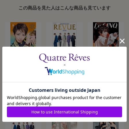
この商品を見た人はこんな商品も見ています
歌劇8月号（2026
【キャトルレーヴ
ル・サンク
年）
オンライン限定
Vol.256『ポーの一
版】TAKARAZUKA
族』＜雪組＞
2026/8/5発売
2026/8/5発売
2026/8/18発売
¥950
¥3,300
¥1,300
REVUE 2026
カートに入れる
カートに入れる
カートに入れる