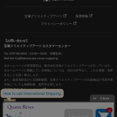
宝塚クリエイティブアーツ
採用情報
プライバシーポリシー
【お問い合わせ】
宝塚クリエイティブアーツ カスタマーセンター
Tel. 0797-83-6000（10:00〜18:00 月曜定休）
Mail info-tca@takarazuka-revue-support.jp
当ホームページの管理運営は、株式会社宝塚クリエイティブアーツが行っています。
当ホームページに掲載している情報については、当社の許可なく、これを複製・改変
することを固く禁止します。
また、阪急電鉄並びに宝塚歌劇団、宝塚クリエイティブアーツの出版物ほか写真等著
作物についても無断転載、複写等を禁じます。
宝塚歌劇公式ホームページ
JASRAC許諾番号：S0507081515
JASRAC許諾番号：9009941002Y45040