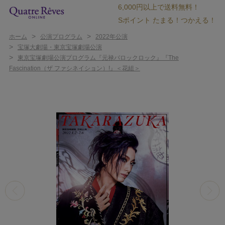
6,000円以上で送料無料！
Sポイント たまる！つかえる！
>
>
ホーム
公演プログラム
2022年公演
>
宝塚大劇場・東京宝塚劇場公演
>
東京宝塚劇場公演プログラム『元禄バロックロック』『The
Fascination（ザ ファシネイション）!』＜花組＞