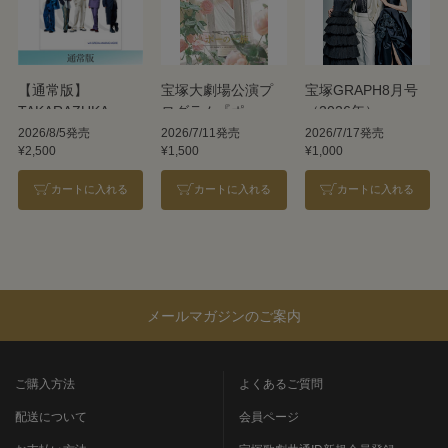
【通常版】
宝塚大劇場公演プ
宝塚GRAPH8月号
TAKARAZUKA
ログラム『ポーの
（2026年）
REVUE 2026
一族』＜雪組＞
2026/8/5発売
2026/7/11発売
2026/7/17発売
¥2,500
¥1,500
¥1,000
カートに入れる
カートに入れる
カートに入れる
メールマガジンのご案内
ご購入方法
よくあるご質問
配送について
会員ページ