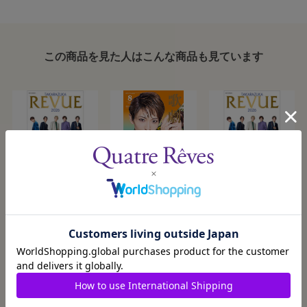
この商品を見た人はこんな商品も見ています
【キャトルレーヴ
歌劇8月号（2026
【通常版】
オンライン限定
年）
TAKARAZUKA
版】TAKARAZUKA
REVUE 2026
2026/8/5発売
2026/8/5発売
2026/8/5発売
¥3,300
¥950
¥2,500
REVUE 2026
カートに入れる
カートに入れる
カートに入れる