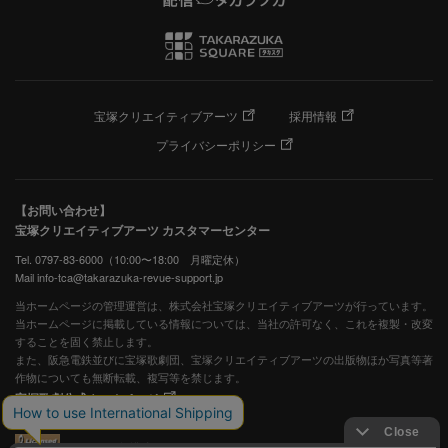
宝塚クリエイティブアーツ
採用情報
プライバシーポリシー
【お問い合わせ】
宝塚クリエイティブアーツ カスタマーセンター
Tel. 0797-83-6000（10:00〜18:00 月曜定休）
Mail info-tca@takarazuka-revue-support.jp
当ホームページの管理運営は、株式会社宝塚クリエイティブアーツが行っています。
当ホームページに掲載している情報については、当社の許可なく、これを複製・改変
することを固く禁止します。
また、阪急電鉄並びに宝塚歌劇団、宝塚クリエイティブアーツの出版物ほか写真等著
作物についても無断転載、複写等を禁じます。
宝塚歌劇公式ホームページ
JASRAC許諾番号：S0507081515