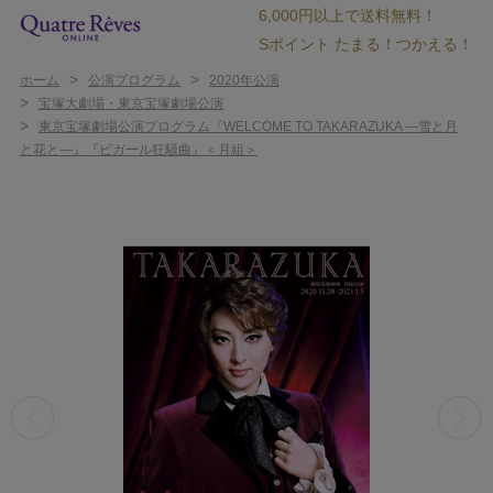
6,000円以上で送料無料！
Sポイント たまる！つかえる！
>
>
ホーム
公演プログラム
2020年公演
>
宝塚大劇場・東京宝塚劇場公演
>
東京宝塚劇場公演プログラム『WELCOME TO TAKARAZUKA ―雪と月
と花と―』『ピガール狂騒曲』＜月組＞