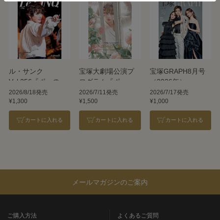
ル・サンク
宝塚大劇場公演プ
宝塚GRAPH8月号
Vol.256『ポーの一
ログラム『ポーの
（2026年）
族』＜雪組＞
一族』＜雪組＞
2026/8/18発売
2026/7/11発売
2026/7/17発売
¥1,300
¥1,500
¥1,000
カートに入れる
カートに入れる
カートに入れる
メールマガジンのご案内
ご購入方法
よくあるご質問