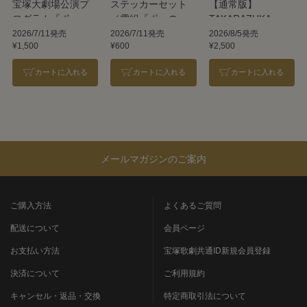
宝塚大劇場公演プ
ステッカーセット
【通常版】
ログラム『ポーの
／雪組『ポーの一
TAKARAZUKA
一族』＜雪組＞
族』
REVUE 2026
2026/7/11発売
2026/7/11発売
2026/8/5発売
¥1,500
¥600
¥2,500
カートに入れる
カートに入れる
カートに入れる
メールマガジンのご案内
ご購入方法
よくあるご質問
配送について
会員ページ
お支払い方法
宝塚歌劇共通ID新規会員登録
決済について
ご利用規約
キャンセル・返品・交換
特定商取引法について