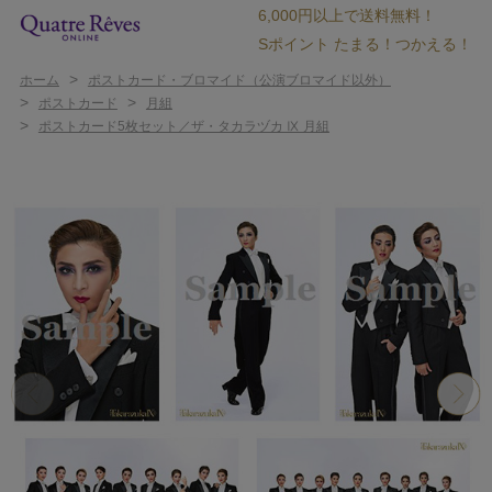
6,000円以上で送料無料！
Sポイント たまる！つかえる！
>
ホーム
ポストカード・ブロマイド（公演ブロマイド以外）
>
>
ポストカード
月組
>
ポストカード5枚セット／ザ・タカラヅカ Ⅸ 月組