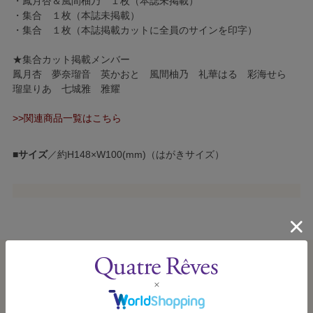
・鳳月杏＆風間柚乃 １枚（本誌未掲載）
・集合 １枚（本誌未掲載）
・集合 １枚（本誌掲載カットに全員のサインを印字）
★集合カット掲載メンバー
鳳月杏 夢奈瑠音 英かおと 風間柚乃 礼華はる 彩海せら
瑠皇りあ 七城雅 雅耀
>>関連商品一覧はこちら
■
サイズ
／約H148×W100(mm)（はがきサイズ）
この商品を見た人はこんな商品も見ています