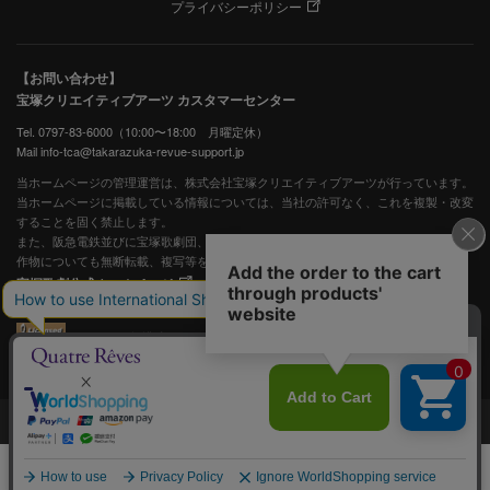
プライバシーポリシー
【お問い合わせ】
宝塚クリエイティブアーツ カスタマーセンター
Tel. 0797-83-6000（10:00〜18:00 月曜定休）
Mail info-tca@takarazuka-revue-support.jp
当ホームページの管理運営は、株式会社宝塚クリエイティブアーツが行っています。
当ホームページに掲載している情報については、当社の許可なく、これを複製・改変
することを固く禁止します。
また、阪急電鉄並びに宝塚歌劇団、宝塚クリエイティブアーツの出版物ほか写真等著
作物についても無断転載、複写等を禁じます。
宝塚歌劇公式ホームページ
JASRAC許諾番号：S0507081515
JASRAC許諾番号：9009941002Y45040
©宝塚歌劇 ©宝塚クリエイティブアーツ
メニュー