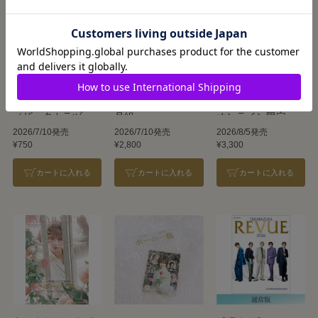
2L2枚組ブロマイド
ザ・タカラヅカ Ⅸ
【キャトルレーヴ
／ザ・タカラヅカ
月組
オンライン限定
Ⅸ 月組
版】TAKARAZUKA
2026/7/10発売
2026/7/10発売
2026/8/5発売
¥750
¥2,800
¥3,300
REVUE 2026
カートに入れる
カートに入れる
カートに入れる