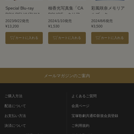
Special Blu-ray
柚香光写真集「CA
彩風咲奈メモリア
BOX REI YUZUKA
BOUGE」クリアポ
ルブック
スターA
2023/9/22発売
2024/1/10発売
2024/8/6発売
¥13,200
¥1,530
¥3,500
カートに入れる
カートに入れる
カートに入れる
メールマガジンのご案内
ご購入方法
よくあるご質問
配送について
会員ページ
お支払い方法
宝塚歌劇共通ID新規会員登録
決済について
ご利用規約