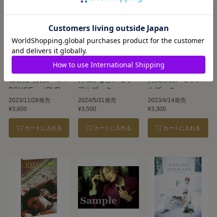
柚香光写真集「CA
月城かなとメモリ
真風涼帆メモリア
BOUGE」（DVD
アルブック
ルブック
付）
2023/11/28発売
2024/5/31発売
2023/4/14発売
¥3,600
¥3,500
¥3,300
カートに入れる
カートに入れる
カートに入れる