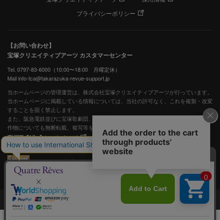
プライバシーポリシー
【お問い合わせ】
宝塚クリエイティブアーツ カスタマーセンター
Tel. 0797-83-6000（10:00〜18:00 月曜定休）
Mail info-tca@takarazuka-revue-support.jp
当ホームページの管理運営は、株式会社宝塚クリエイティブアーツが行っています。
当ホームページに掲載している情報については、当社の許可なく、これを複製・改変
することを固く禁止します。
また、阪急電鉄並びに宝塚歌劇団、宝塚クリエイティブアーツの出版物ほか写真等著
作物についても無断転載、複写等を禁じます。
宝塚歌劇公式ホームページ
JASRAC許諾番号：S0507081515
JASRAC許諾番号：9009941002Y45040
©宝塚歌劇 ©宝塚クリエイティブアーツ