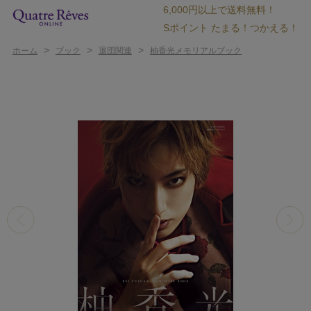
6,000円以上で送料無料！
Sポイント たまる！つかえる！
>
>
>
ホーム
ブック
退団関連
柚香光メモリアルブック