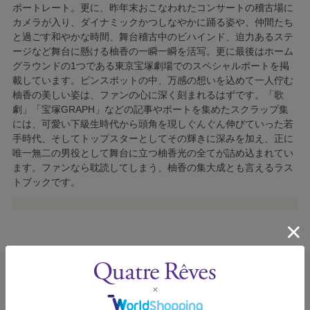
ポートレート。更に、昨年末おこなわれたコンサートの稽古場に
カメラが入り、ダイナミックかつしなやかに踊る姿や、仲間たち
と過ごす和やかな時間、舞台稽古中のビハインド、迫力あるステ
ージなど舞台に懸ける柚香の一瞬一瞬を活写。更に最後はホーム
グラウンドの1つである東京宝塚劇場でのスペシャルポートを掲
載しています。ピンスポットの中、万感の想いを込めて一人佇む
柚香の美しい姿は、ファンの心に深く刻まれるはずです。「歌
劇」「宝塚GRAPH」などの記事やポートを集めたスクラップ集
には、可愛い下級生時代から頭角を現しぐんぐん伸びていった若
手時代、そしてトップスターとしてその輝きに深みを加え、正に
唯一無二の男役として舞台に立つ柚香光の全てが詰め込まれてい
ます。ファンなら耽読してしまう、柚香の集大成とも言えるラス
トブックです。
この商品を見た人はこんな商品も見ています