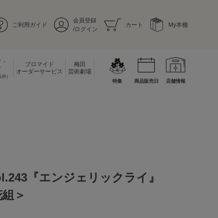
会員登録
ご利用ガイド
カート
My本棚
/ログイン
ド・
ブロマイド
梅田
ド
オーダーサービス
芸術劇場
以外）
特集
商品販売日
店舗情報
l.243『エンジェリックライ』
＜花組＞