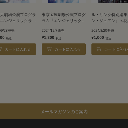
大劇場公演プログラ
東京宝塚劇場公演プログ
ル・サンク特別編集
エンジェリックラ
ラム『エンジェリックラ
ン・ジュアン』＜花
『Jubilee』＜花組
イ』『Jubilee』＜花組
4/9/28発売
2024/12/7発売
2024/8/20発売
＞
300
¥1,300
¥1,000
カートに入れる
カートに入れる
カートに入れ
メールマガジンのご案内