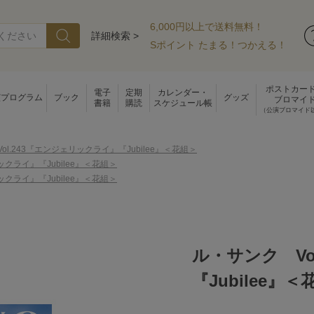
6,000円以上で送料無料！
詳細検索 >
Sポイント たまる！つかえる！
ポストカー
電子
定期
カレンダー・
演プログラム
ブック
グッズ
ブロマイ
書籍
購読
スケジュール帳
（公演ブロマイド
ol.243『エンジェリックライ』『Jubilee』＜花組＞
ックライ』『Jubilee』＜花組＞
ックライ』『Jubilee』＜花組＞
ル・サンク Vo
『Jubilee』