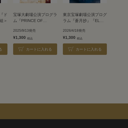
『ド
宝塚大劇場公演プログラ
東京宝塚劇場公演プログ
組＞
ム『PRINCE OF
ラム『蒼月抄』『EL
LEGEND』『BAYSIDE
DESEO』＜花組＞
2025/9/13発売
2026/4/18発売
STAR』＜宙組＞
¥1,300
¥1,300
る
カートに入れる
カートに入れる