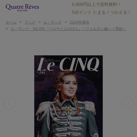
6,000円以上で送料無料！
Sポイント たまる！つかえる！
>
>
>
ホーム
ブック
ル・サンク
2024年発売
>
ル・サンク Vol.241『ベルサイユのばら』―フェルゼン編―＜雪組＞