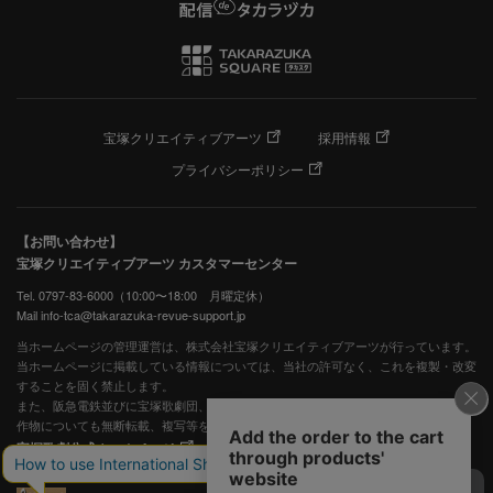
宝塚クリエイティブアーツ
採用情報
プライバシーポリシー
【お問い合わせ】
宝塚クリエイティブアーツ カスタマーセンター
Tel. 0797-83-6000（10:00〜18:00 月曜定休）
Mail info-tca@takarazuka-revue-support.jp
当ホームページの管理運営は、株式会社宝塚クリエイティブアーツが行っています。
当ホームページに掲載している情報については、当社の許可なく、これを複製・改変
することを固く禁止します。
また、阪急電鉄並びに宝塚歌劇団、宝塚クリエイティブアーツの出版物ほか写真等著
作物についても無断転載、複写等を禁じます。
宝塚歌劇公式ホームページ