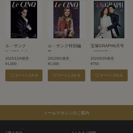
ル・サンク
ル・サンク特別編
宝塚GRAPH6月号
Vol.251『ボー・ブ
集
（2024年）
ランメル～美しす
『ODYSSEY―The
2025/12/4発売
2022/9/1発売
2024/5/20発売
¥1,000
¥1,000
¥750
ぎた男～』
Age of
『Prayer～祈り
Discovery―』＜雪
カートに入れる
カートに入れる
カートに入れる
～』＜雪組＞
組＞
メールマガジンのご案内
ご購入方法
よくあるご質問