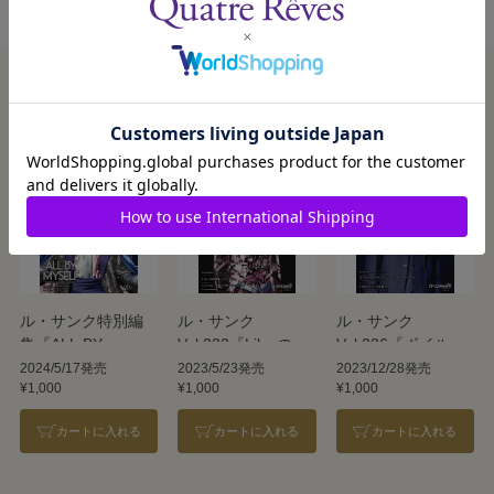
この商品を見た人はこんな商品も見ています
ル・サンク特別編
ル・サンク
ル・サンク
集『ALL BY
Vol.232『Lilacの夢
Vol.236『ボイル
MYSELF』＜雪組
路』『ジュエル・
ド・ドイル・オン
2024/5/17発売
2023/5/23発売
2023/12/28発売
¥1,000
¥1,000
¥1,000
＞
ド・パリ!!』＜雪組
ザ・トイル・トレ
＞
イル』『FROZEN
カートに入れる
カートに入れる
カートに入れる
HOLIDAY』＜雪組
＞