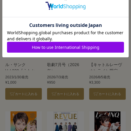
この商品を見た人はこんな商品も見ています
ル・サンク
歌劇7月号（2026
【キャトルレーヴ
Vol.229『うたかた
年）
オンライン限定
の恋』
版】TAKARAZUKA
2023/1/30発売
2026/7/3発売
2026/8/5発売
¥1,000
¥950
¥3,300
『ENCHANTEMENT―
REVUE 2026
華麗なる香水―』
カートに入れる
カートに入れる
カートに入れる
＜花組＞