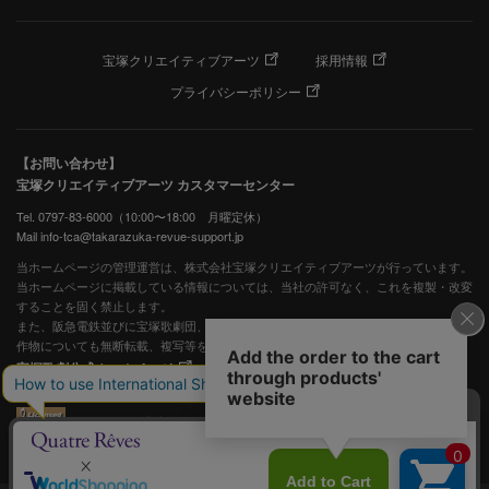
宝塚クリエイティブアーツ
採用情報
プライバシーポリシー
【お問い合わせ】
宝塚クリエイティブアーツ カスタマーセンター
Tel. 0797-83-6000（10:00〜18:00 月曜定休）
Mail info-tca@takarazuka-revue-support.jp
当ホームページの管理運営は、株式会社宝塚クリエイティブアーツが行っています。
当ホームページに掲載している情報については、当社の許可なく、これを複製・改変
することを固く禁止します。
また、阪急電鉄並びに宝塚歌劇団、宝塚クリエイティブアーツの出版物ほか写真等著
作物についても無断転載、複写等を禁じます。
宝塚歌劇公式ホームページ
JASRAC許諾番号：S0507081515
JASRAC許諾番号：9009941002Y45040