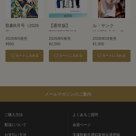
歌劇8月号（2026
【通常版】
ル・サンク
年）
TAKARAZUKA
Vol.256『ポーの一
REVUE 2026
族』＜雪組＞
2026/8/5発売
2026/8/5発売
2026/8/18発売
¥950
¥2,500
¥1,300
カートに入れる
カートに入れる
カートに入れる
メールマガジンのご案内
ご購入方法
よくあるご質問
配送について
会員ページ
お支払い方法
宝塚歌劇共通ID新規会員登録