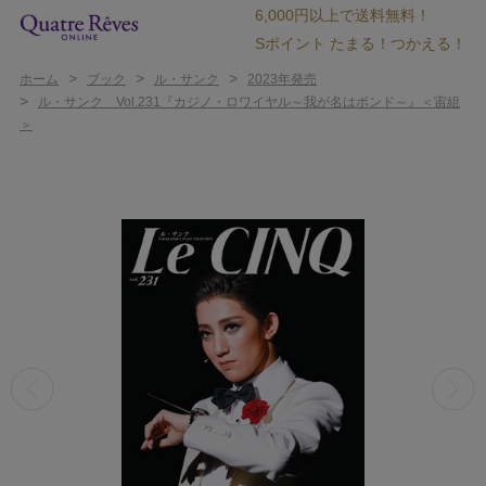
6,000円以上で送料無料！
Sポイント たまる！つかえる！
>
>
>
ホーム
ブック
ル・サンク
2023年発売
>
ル・サンク Vol.231『カジノ・ロワイヤル～我が名はボンド～』＜宙組
＞