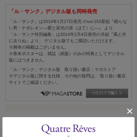
「ル・サンク」デジタル版も同時発売
「ル・サンク」は2014年1月27日発売 のvol.153星組『眠らな
い男・ナポレオン―愛と栄光の涯（はて）に―』 より、
「ル・サンク特別編集」は2014年2月4日発売の月組『風と共
に去りぬ』より、 デジタル版でもご購読いただけます。
※脚本の掲載はございません。
※巻末ポスターは、雑誌（紙版）のみの特典としてデジタル
版にはつきません。
「ル・サンク」デジタル版 取り扱い書店：マガストア
※デジタル版に関する仕様、その他の疑問は、 取り扱い書店
サイトでご確認ください。