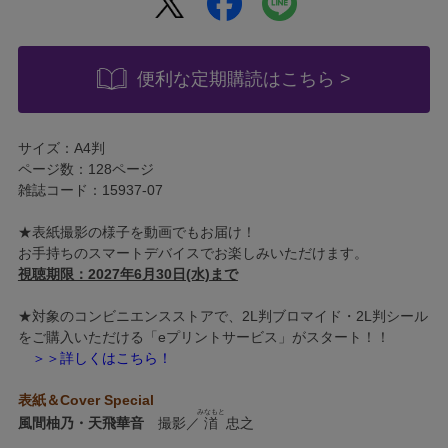
便利な定期購読はこちら >
サイズ：A4判
ページ数：128ページ
雑誌コード：15937-07
★表紙撮影の様子を動画でもお届け！
お手持ちのスマートデバイスでお楽しみいただけます。
視聴期限：2027年6月30日(水)まで
★対象のコンビニエンスストアで、2L判ブロマイド・2L判シール
をご購入いただける「eプリントサービス」がスタート！！
＞＞詳しくはこちら！
表紙＆Cover Special
みなもと
風間柚乃・天飛華音
撮影／
渞
忠之