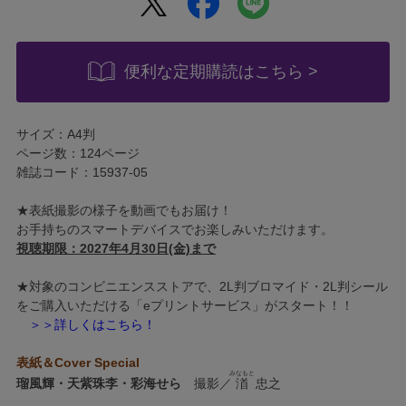
便利な定期購読はこちら >
サイズ：A4判
ページ数：124ページ
雑誌コード：15937-05
★表紙撮影の様子を動画でもお届け！
お手持ちのスマートデバイスでお楽しみいただけます。
視聴期限：2027年4月30日(金)まで
★対象のコンビニエンスストアで、2L判ブロマイド・2L判シール
をご購入いただける「eプリントサービス」がスタート！！
＞＞詳しくはこちら！
表紙＆Cover Special
みなもと
瑠風輝・天紫珠李・彩海せら
撮影／
渞
忠之