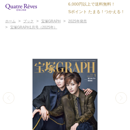
6,000円以上で送料無料！
Sポイント たまる！つかえる！
>
>
>
ホーム
ブック
宝塚GRAPH
2025年発売
>
宝塚GRAPH1月号（2025年）