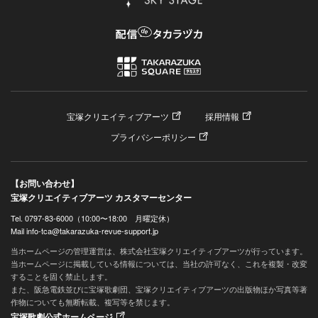
宝塚クリエイティブアーツ
採用情報
プライバシーポリシー
【お問い合わせ】
宝塚クリエイティブアーツ カスタマーセンター
Tel. 0797-83-6000（10:00〜18:00 月曜定休）
Mail info-tca@takarazuka-revue-support.jp
当ホームページの管理運営は、株式会社宝塚クリエイティブアーツが行っています。
当ホームページに掲載している情報については、当社の許可なく、これを複製・改変
することを固く禁止します。
また、阪急電鉄並びに宝塚歌劇団、宝塚クリエイティブアーツの出版物ほか写真等著
作物についても無断転載、複写等を禁じます。
宝塚歌劇公式ホームページ