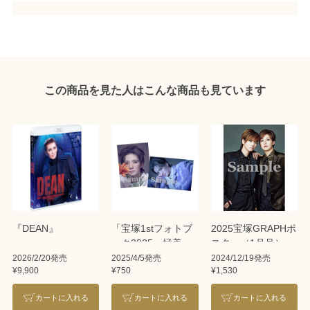
この商品を見た人はこんな商品も見ています
『DEAN』
「宝塚1stフォトブ
2025宝塚GRAPHポ
ック2025 極美
スター（1月号）聖
慎」2L2枚組ブロマ
乃あすか・極美慎
2026/2/20発売
2025/4/5発売
2024/12/19発売
¥9,900
¥750
¥1,530
イド
カートに入れる
カートに入れる
カートに入れる