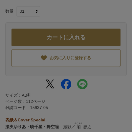
数量
カートに入れる
お気に入りに登録する
サイズ：AB判
ページ数：112ページ
雑誌コード：15937-05
表紙＆Cover Special
みなもと
瀬央ゆりあ・暁千星・舞空瞳
撮影／
渞
忠之