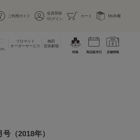
会員登録
ご利用ガイド
カート
My本棚
/ログイン
ド・
ブロマイド
梅田
ド
オーダーサービス
芸術劇場
以外）
特集
商品販売日
店舗情報
月号（2018年）