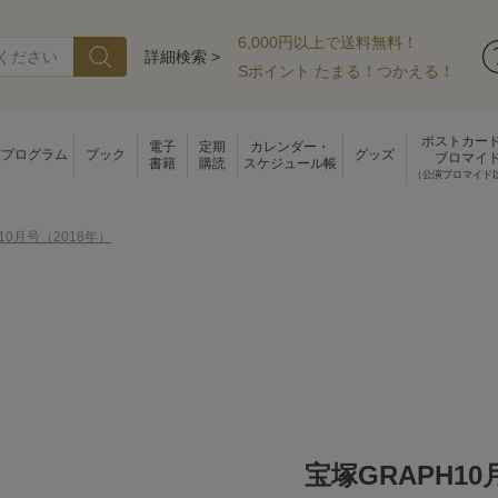
6,000円以上で送料無料！
詳細検索 >
Sポイント たまる！つかえる！
ポストカー
電子
定期
カレンダー・
演プログラム
ブック
グッズ
ブロマイ
書籍
購読
スケジュール帳
（公演ブロマイド
10月号（2018年）
宝塚GRAPH10