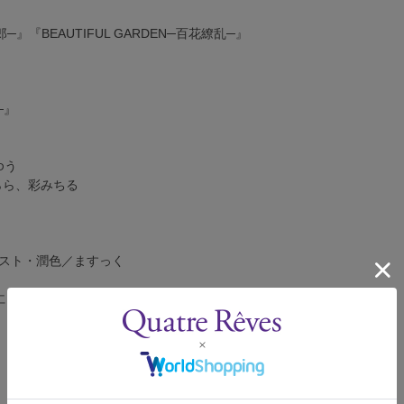
』『BEAUTIFUL GARDEN─百花繚乱─』
─』
ゆう
らら、彩みちる
スト・潤色／ますっく
仁