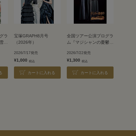
グラ
宝塚GRAPH8月号
全国ツアー公演プログラ
雪組
（2026年）
ム『マジシャンの憂鬱』
『EXCITER!!2026』＜
2026/7/17発売
2026/7/22発売
花組＞
¥1,000
¥1,300
る
カートに入れる
カートに入れる