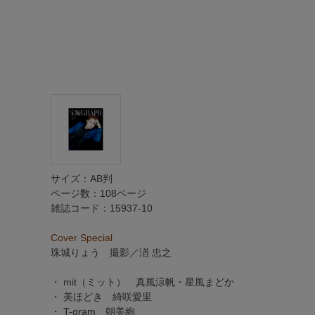
サイズ：AB判
ページ数：108ページ
雑誌コード：15937-10
Cover Special
珠城りょう
撮影／渞 忠之
・ mit（ミット）
真風涼帆・星風まどか
・ 美ほどき
綺咲愛里
・ T-gram
朝美絢