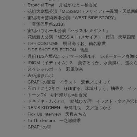
・ Especial Time
月城かなと→柚香光
・ 花組大劇場公演
『MESSIAH（メサイア）─異聞・天草四郎─
・ 宙組梅田芸術劇場公演
『WEST SIDE STORY』
・
「宝塚巴里祭2018」
・ 宙組バウホール公演
『ハッスル メイツ！』
・ 花組新人公演
『MESSIAH（メサイア）─異聞・天草四郎
・ THE COSTUME
明日海りお、仙名彩世
・ SIDE SHOT SELECTION
雪組
・ 月組TBS赤坂ACTシアター公演ルポ レポーター／
春海
・ IDIOM（イディオム）3
美弥るりか、水美舞斗、遥羽
・ スペシャルポート
彩風咲奈
・ 表紙撮影ルポ
・ GRAPHの宝箱 イラスト・潤色／ますっく
・ 石の上にも2年!?
紅ゆずる、珠城りょう、柚香光
イラ
・ トークDX
明日海りお×柚香光
・ ドキドキ・わくわく
綺城ひか理
イラスト・文／芦沢
・ REN'S KITCHEN
華鳥礼良
文／
蓮つかさ
・ Pick Up Interview
天真みちる
・ To The Future
一之瀬航季
・ GRAPHの雫