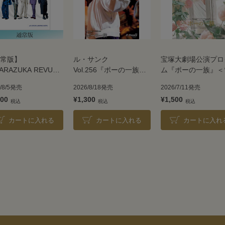
常版】
ル・サンク
宝塚大劇場公演プロ
ARAZUKA REVUE
Vol.256『ポーの一族』
ム『ポーの一族』＜
6
＜雪組＞
＞
6/8/5発売
2026/8/18発売
2026/7/11発売
500
¥1,300
¥1,500
カートに入れる
カートに入れる
カートに入れ