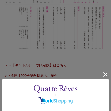
＞＞【キャトルレーヴ限定版】はこちら
＞＞創刊1200号記念特集のご紹介
歌劇誌では、読者の皆様からの投稿を募集しております。
●「高声低声」（本文は1000字まで。前向きなご意見を奮ってお
寄せください）
●「短波長波」（宝塚に関する質問を募集しております）
●「組レポ。」（在団中の生徒に対して聞いてみたいことを募集