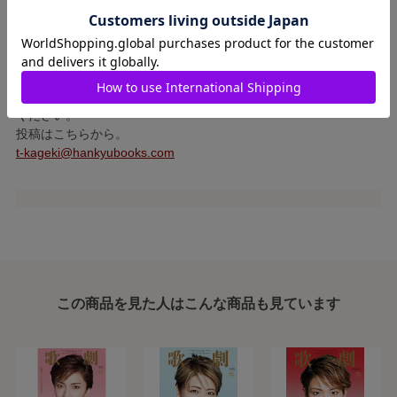
しております）
投稿には、住所・氏名（必要な場合は、ペンネームも）を明記し
てください。
（「組レポ。」は、質問したい生徒名、組名もお書き添えくださ
い。）
件名に、「高声低声」「短波長波」「組レポ。〇組係」とお書き
ください。
投稿はこちらから。
t-kageki@hankyubooks.com
この商品を見た人はこんな商品も見ています