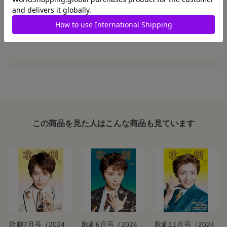
件名に、「高声低声」「短波長波」「組レポ。〇組係」とお書き
ください。
投稿はこちらから。
t-kageki@hankyubooks.com
この商品を見た人はこんな商品も見ています
歌劇7月号（2024
歌劇6月号（2024
歌劇11月号（2024