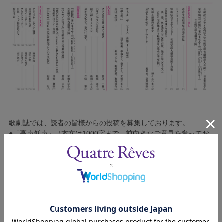
歌劇誌では、読者の皆様からの投稿を募集しております。
●「高声低声」（本文は1000字まで。前向きなご意見を奮ってお
寄せください）
●「短波長波」（宝塚に関する質問を募集しております）
●「組レポ。」（在団中の生徒に対して聞いてみたいことを募集
しております）
投稿には、住所・氏名（必要な場合は、ペンネームも）を明記し
てください。
（「組レポ。」は、質問したい生徒名、組名もお書き添えくださ
い。）