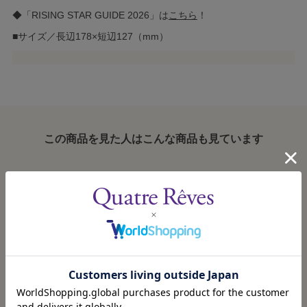
◆「RISING STAR GUIDE 2026」は
こちら
！
■サイズ／長辺178×短辺127（mm）
この商品を見た人はこんな商品も見ています
「RISING STAR
「RISING STAR
「RISING STAR
GUIDE 2026」2Lブ
GUIDE 2026」2Lブ
GUIDE 2026」2Lブ
ロマイド／稀惺か
ロマイド／蒼波黎
ロマイド／御剣海
2026/3/17発売
2026/3/17発売
2026/3/17発売