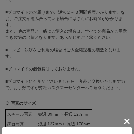
■ブロマイドのお届けまで、通常２～３週間程度かかります。な
お、ご注文が混み合っている場合にはさらにお時間がかかりま
す。
また、他の商品と一緒にご購入の場合は、すべての商品がご用意
でき次第の出荷となります。あらかじめご了承ください。
■コンビニ決済をご利用の場合はご入金確認後の製造となりま
す。
■ブロマイドの個包装はしておりません。
■ブロマイドに不良がございましたら、良品と交換いたしますの
で、お手数ですが弊社カスタマーセンターへご連絡ください。
※ 写真のサイズ
スチール写真
短辺 89mm × 長辺 127mm
舞台写真
短辺 127mm × 長辺 178mm
四切写真（1）
短辺 217mm × 長辺 305mm