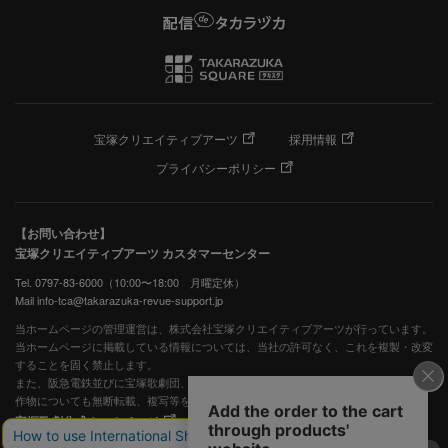
宝塚クリエイティブアーツ
採用情報
プライバシーポリシー
【お問い合わせ】
宝塚クリエイティブアーツ カスタマーセンター
Tel. 0797-83-6000（10:00〜18:00 月曜定休）
Mail info-tca@takarazuka-revue-support.jp
当ホームページの管理運営は、株式会社宝塚クリエイティブアーツが行っています。
当ホームページに掲載している情報については、当社の許可なく、これを複製・改変
することを固く禁止します。
また、阪急電鉄並びに宝塚歌劇団、宝塚クリエイティブアーツの出版物ほか写真等著
作物についても無断転載、複写等を禁じます。
宝塚歌劇公式ホームページ