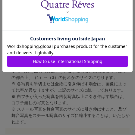
四切写真（2）
短辺 213mm × 長辺 305mm
四切写真（3）
短辺 254mm × 長辺 305mm
半切写真
短辺 305mm × 長辺 432mm
全紙写真
短辺 402mm × 長辺 559mm
写真のサイズにつきまして、下記の件も併せてご了承ください。
※ 宝塚大劇場および新人公演の舞台写真につきましては、4辺
に白フチが入ります。
※ 各写真を四切写真に引き伸ばす場合は、画像によって比率
の都合上、（1）～（3）の何れかのサイズになります。
※ 各写真を半切または全紙に引き伸ばす場合は、画像によっ
て比率が異なりますが、上記のサイズに統一しております。
※ 白フチが入った写真を四切写真以上に引き伸ばす場合は、
白フチ無しの写真となります。
※ スチール写真を舞台写真のサイズに引き伸ばすこと、及び
舞台写真をスチール写真のサイズに縮小することは、いたしか
ねます。