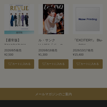
【通常版】
ル・サンク
『EXCITER!!』 Blu-
TAKARAZUKA
Vol.256『ポーの一
ray BOX
REVUE 2026
族』＜雪組＞
2026/8/5発売
2026/8/18発売
2026/10/17発売
¥2,500
¥1,300
¥15,400
カートに入れる
カートに入れる
カートに入れる
メールマガジンのご案内