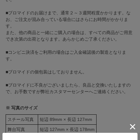
■ブロマイドのお届けまで、通常２～３週間程度かかります。な
お、ご注文が混み合っている場合にはさらにお時間がかかりま
す。
また、他の商品と一緒にご購入の場合は、すべての商品がご用意
でき次第の出荷となります。あらかじめご了承ください。
■コンビニ決済をご利用の場合はご入金確認後の製造となりま
す。
■ブロマイドの個包装はしておりません。
■ブロマイドに不良がございましたら、良品と交換いたしますの
で、お手数ですが弊社カスタマーセンターへご連絡ください。
※ 写真のサイズ
スチール写真
短辺 89mm × 長辺 127mm
舞台写真
短辺 127mm × 長辺 178mm
四切写真（1）
短辺 217mm × 長辺 305mm