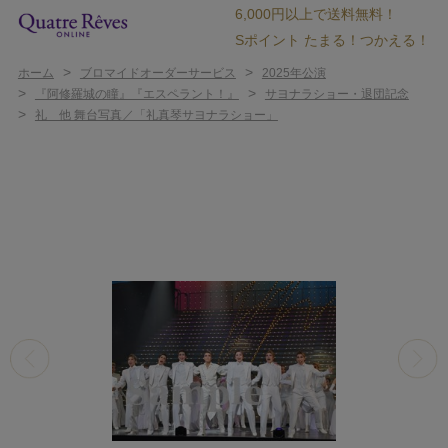
6,000円以上で送料無料！
Sポイント たまる！つかえる！
>
>
ホーム
ブロマイドオーダーサービス
2025年公演
>
>
『阿修羅城の瞳』『エスペラント！』
サヨナラショー・退団記念
>
礼 他 舞台写真／「礼真琴サヨナラショー」