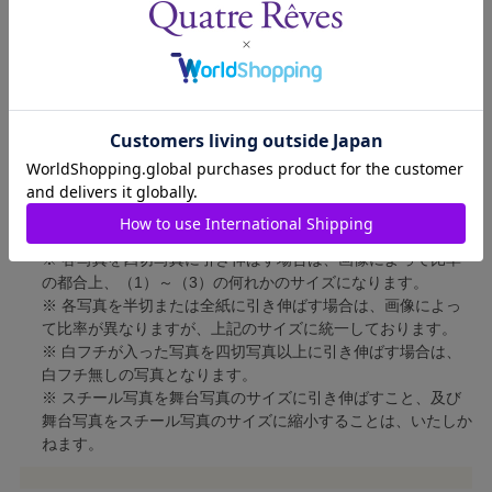
四切写真（2）
短辺 213mm × 長辺 305mm
四切写真（3）
短辺 254mm × 長辺 305mm
半切写真
短辺 305mm × 長辺 432mm
全紙写真
短辺 402mm × 長辺 559mm
写真のサイズにつきまして、下記の件も併せてご了承ください。
※ 宝塚大劇場および新人公演の舞台写真につきましては、4辺
に白フチが入ります。
※ 各写真を四切写真に引き伸ばす場合は、画像によって比率
の都合上、（1）～（3）の何れかのサイズになります。
※ 各写真を半切または全紙に引き伸ばす場合は、画像によっ
て比率が異なりますが、上記のサイズに統一しております。
※ 白フチが入った写真を四切写真以上に引き伸ばす場合は、
白フチ無しの写真となります。
※ スチール写真を舞台写真のサイズに引き伸ばすこと、及び
舞台写真をスチール写真のサイズに縮小することは、いたしか
ねます。