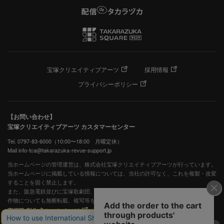
宝塚クリエイティブアーツ
採用情報
プライバシーポリシー
【お問い合わせ】
宝塚クリエイティブアーツ カスタマーセンター
Tel. 0797-83-6000（10:00〜18:00 月曜定休）
Mail info-tca@takarazuka-revue-support.jp
当ホームページの管理運営は、株式会社宝塚クリエイティブアーツが行っています。
当ホームページに掲載している情報については、当社の許可なく、これを複製・改変
することを固く禁止します。
また、阪急電鉄並びに宝塚歌劇団、宝塚クリエイティブアーツの出版物ほか写真等著
作物についても無断転載、複写等を禁じます。
宝塚歌劇公式ホームページ