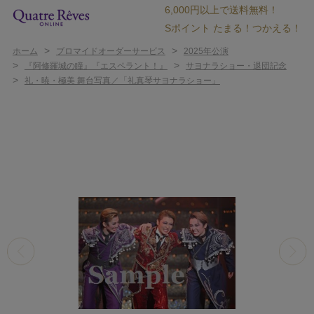
6,000円以上で送料無料！
Sポイント たまる！つかえる！
>
>
ホーム
ブロマイドオーダーサービス
2025年公演
>
>
『阿修羅城の瞳』『エスペラント！』
サヨナラショー・退団記念
>
礼・暁・極美 舞台写真／「礼真琴サヨナラショー」