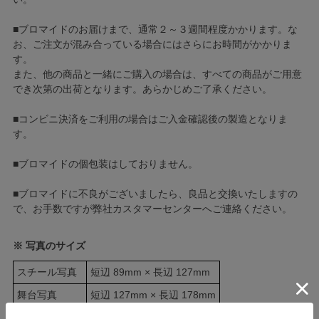
■ブロマイドのお届けまで、通常２～３週間程度かかります。な
お、ご注文が混み合っている場合にはさらにお時間がかかりま
す。
また、他の商品と一緒にご購入の場合は、すべての商品がご用意
でき次第の出荷となります。あらかじめご了承ください。
■コンビニ決済をご利用の場合はご入金確認後の製造となりま
す。
■ブロマイドの個包装はしておりません。
■ブロマイドに不良がございましたら、良品と交換いたしますの
で、お手数ですが弊社カスタマーセンターへご連絡ください。
※ 写真のサイズ
スチール写真
短辺 89mm × 長辺 127mm
舞台写真
短辺 127mm × 長辺 178mm
四切写真（1）
短辺 217mm × 長辺 305mm