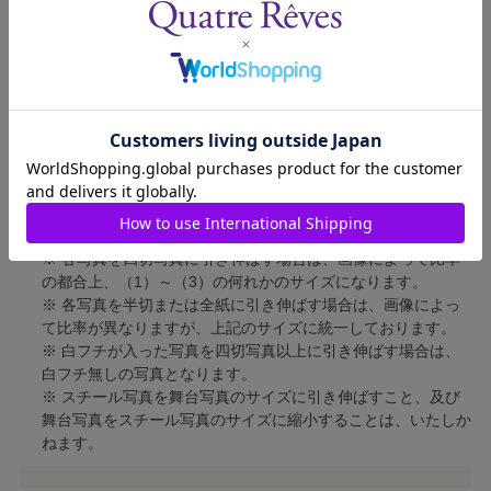
四切写真（2）
短辺 213mm × 長辺 305mm
四切写真（3）
短辺 254mm × 長辺 305mm
半切写真
短辺 305mm × 長辺 432mm
全紙写真
短辺 402mm × 長辺 559mm
写真のサイズにつきまして、下記の件も併せてご了承ください。
※ 宝塚大劇場および新人公演の舞台写真につきましては、4辺
に白フチが入ります。
※ 各写真を四切写真に引き伸ばす場合は、画像によって比率
の都合上、（1）～（3）の何れかのサイズになります。
※ 各写真を半切または全紙に引き伸ばす場合は、画像によっ
て比率が異なりますが、上記のサイズに統一しております。
※ 白フチが入った写真を四切写真以上に引き伸ばす場合は、
白フチ無しの写真となります。
※ スチール写真を舞台写真のサイズに引き伸ばすこと、及び
舞台写真をスチール写真のサイズに縮小することは、いたしか
ねます。