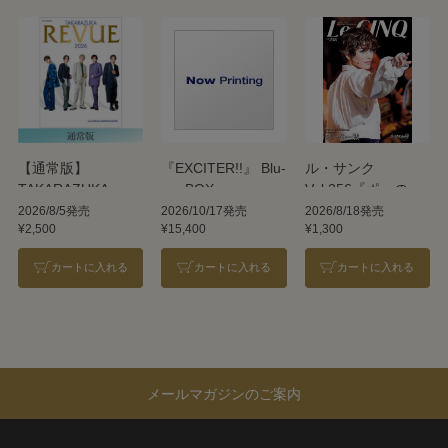
【通常版】
『EXCITER!!』 Blu-
ル・サンク
TAKARAZUKA
ray BOX
Vol.256『ポーの一
REVUE 2026
族』＜雪組＞
2026/8/5発売
2026/10/17発売
2026/8/18発売
¥2,500
¥15,400
¥1,300
カートに入れる
カートに入れる
カートに入れる
メールマガジンのご案内