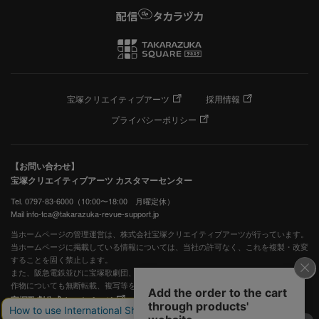
宝塚クリエイティブアーツ
採用情報
プライバシーポリシー
【お問い合わせ】
宝塚クリエイティブアーツ カスタマーセンター
Tel. 0797-83-6000（10:00〜18:00 月曜定休）
Mail info-tca@takarazuka-revue-support.jp
当ホームページの管理運営は、株式会社宝塚クリエイティブアーツが行っています。
当ホームページに掲載している情報については、当社の許可なく、これを複製・改変
することを固く禁止します。
また、阪急電鉄並びに宝塚歌劇団、宝塚クリエイティブアーツの出版物ほか写真等著
作物についても無断転載、複写等を禁じます。
宝塚歌劇公式ホームページ