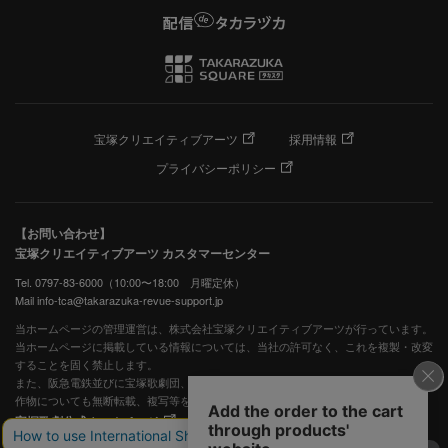
宝塚クリエイティブアーツ
採用情報
プライバシーポリシー
【お問い合わせ】
宝塚クリエイティブアーツ カスタマーセンター
Tel. 0797-83-6000（10:00〜18:00 月曜定休）
Mail info-tca@takarazuka-revue-support.jp
当ホームページの管理運営は、株式会社宝塚クリエイティブアーツが行っています。
当ホームページに掲載している情報については、当社の許可なく、これを複製・改変
することを固く禁止します。
また、阪急電鉄並びに宝塚歌劇団、宝塚クリエイティブアーツの出版物ほか写真等著
作物についても無断転載、複写等を禁じます。
宝塚歌劇公式ホームページ