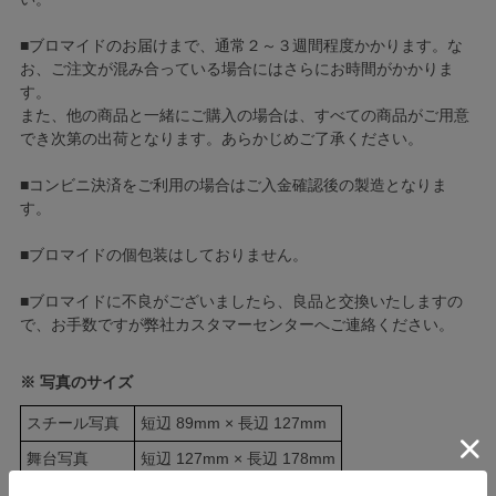
■ブロマイドのお届けまで、通常２～３週間程度かかります。な
お、ご注文が混み合っている場合にはさらにお時間がかかりま
す。
また、他の商品と一緒にご購入の場合は、すべての商品がご用意
でき次第の出荷となります。あらかじめご了承ください。
■コンビニ決済をご利用の場合はご入金確認後の製造となりま
す。
■ブロマイドの個包装はしておりません。
■ブロマイドに不良がございましたら、良品と交換いたしますの
で、お手数ですが弊社カスタマーセンターへご連絡ください。
※ 写真のサイズ
スチール写真
短辺 89mm × 長辺 127mm
舞台写真
短辺 127mm × 長辺 178mm
四切写真（1）
短辺 217mm × 長辺 305mm