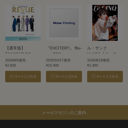
【通常版】
『EXCITER!!』 Blu-
ル・サンク
TAKARAZUKA
ray BOX
Vol.256『ポーの一
REVUE 2026
族』＜雪組＞
2026/8/5発売
2026/10/17発売
2026/8/18発売
¥2,500
¥15,400
¥1,300
カートに入れる
カートに入れる
カートに入れる
メールマガジンのご案内