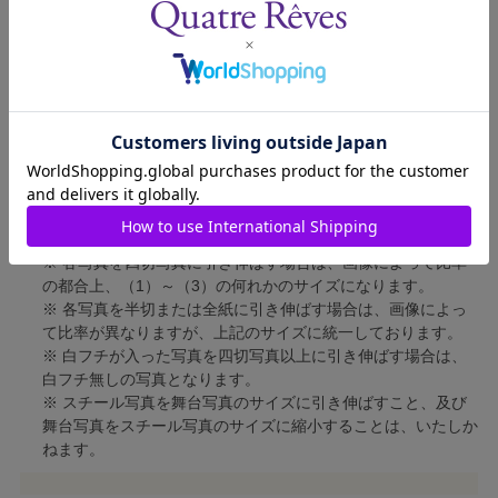
四切写真（2）
短辺 213mm × 長辺 305mm
四切写真（3）
短辺 254mm × 長辺 305mm
半切写真
短辺 305mm × 長辺 432mm
全紙写真
短辺 402mm × 長辺 559mm
写真のサイズにつきまして、下記の件も併せてご了承ください。
※ 宝塚大劇場および新人公演の舞台写真につきましては、4辺
に白フチが入ります。
※ 各写真を四切写真に引き伸ばす場合は、画像によって比率
の都合上、（1）～（3）の何れかのサイズになります。
※ 各写真を半切または全紙に引き伸ばす場合は、画像によっ
て比率が異なりますが、上記のサイズに統一しております。
※ 白フチが入った写真を四切写真以上に引き伸ばす場合は、
白フチ無しの写真となります。
※ スチール写真を舞台写真のサイズに引き伸ばすこと、及び
舞台写真をスチール写真のサイズに縮小することは、いたしか
ねます。