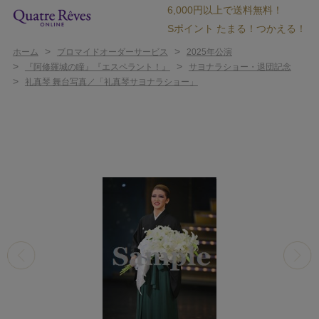
6,000円以上で送料無料！
Sポイント たまる！つかえる！
>
>
ホーム
ブロマイドオーダーサービス
2025年公演
>
>
『阿修羅城の瞳』『エスペラント！』
サヨナラショー・退団記念
>
礼真琴 舞台写真／「礼真琴サヨナラショー」