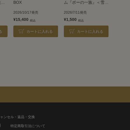
族』
BOX
ム『ポーの一族』＜雪組
＞
2026/10/17発売
2026/7/11発売
¥15,400
¥1,500
る
カートに入れる
カートに入れる
ャンセル・返品・交換
特定商取引法について