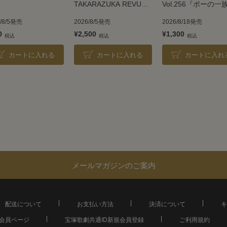
TAKARAZUKA REVUE
Vol.256『ポーの一
2026
＜雪組＞
6/8/5発売
2026/8/5発売
2026/8/18発売
0
¥2,500
¥1,300
カートに入れる
カートに入れる
カートに入れ
メールマガジンのご案内
配送について
お支払い方法
決済について
キ
会員ページ
宝塚歌劇共通ID新規会員登録
ご利用規約