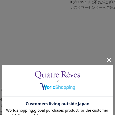
■ブロマイドに不良がござ
カスタマーセンターへご連
さい。
、4辺に白フチが入ります。
比率の都合上、（1）～（3）の何れかのサイズになります。
によって比率が異なりますが、上記のサイズに統一しております。
合は、白フチ無しの写真となります。