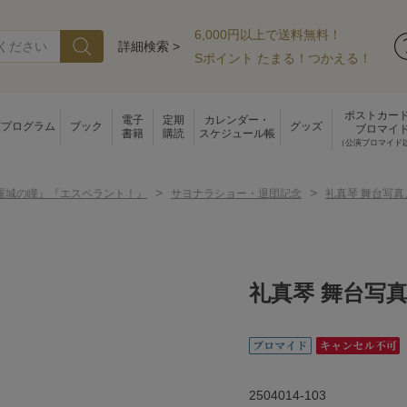
6,000円以上で送料無料！
詳細検索 >
Sポイント たまる！つかえる！
ポストカー
電子
定期
カレンダー・
演プログラム
ブック
グッズ
ブロマイ
書籍
購読
スケジュール帳
（公演ブロマイド
>
>
羅城の瞳』『エスペラント！』
サヨナラショー・退団記念
礼真琴 舞台写
礼真琴 舞台写
2504014-103