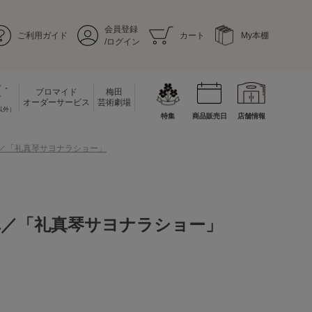
会員登録
ご利用ガイド
カート
My本棚
/ログイン
ド・
ブロマイド
梅田
ド
オーダーサービス
芸術劇場
以外）
特集
商品販売日
店舗情報
真／「礼真琴サヨナラショー」
真／「礼真琴サヨナラショー」