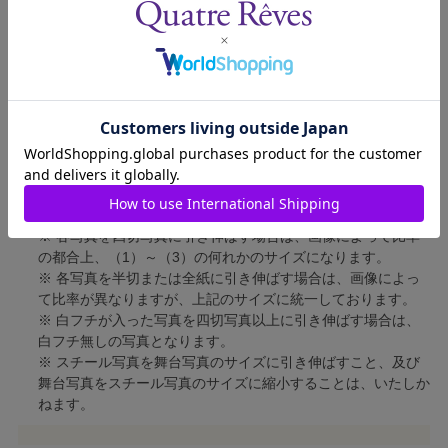
四切写真（2）
短辺 213mm × 長辺 305mm
四切写真（3）
短辺 254mm × 長辺 305mm
半切写真
短辺 305mm × 長辺 432mm
全紙写真
短辺 402mm × 長辺 559mm
写真のサイズにつきまして、下記の件も併せてご了承ください。
※ 宝塚大劇場および新人公演の舞台写真につきましては、4辺
に白フチが入ります。
※ 各写真を四切写真に引き伸ばす場合は、画像によって比率
の都合上、（1）～（3）の何れかのサイズになります。
※ 各写真を半切または全紙に引き伸ばす場合は、画像によっ
て比率が異なりますが、上記のサイズに統一しております。
※ 白フチが入った写真を四切写真以上に引き伸ばす場合は、
白フチ無しの写真となります。
※ スチール写真を舞台写真のサイズに引き伸ばすこと、及び
舞台写真をスチール写真のサイズに縮小することは、いたしか
ねます。