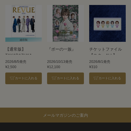
【通常版】
『ポーの一族』
チケットファイル
TAKARAZUKA
【スターALL】
REVUE 2026
2026/8/5発売
2026/10/13発売
2026/8/1発売
¥2,500
¥12,100
¥310
カートに入れる
カートに入れる
カートに入れる
メールマガジンのご案内