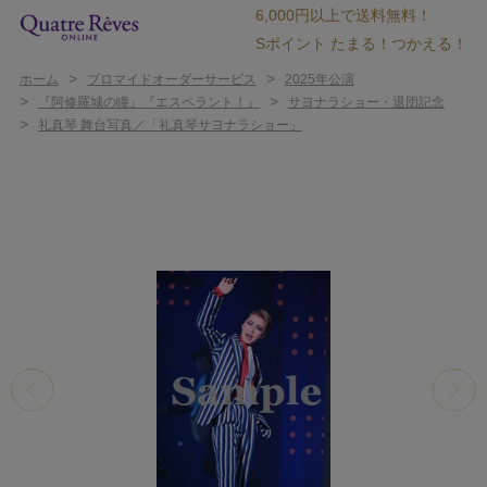
6,000円以上で送料無料！
Sポイント たまる！つかえる！
>
>
ホーム
ブロマイドオーダーサービス
2025年公演
>
>
『阿修羅城の瞳』『エスペラント！』
サヨナラショー・退団記念
>
礼真琴 舞台写真／「礼真琴サヨナラショー」