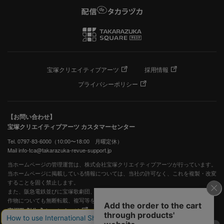
宝塚クリエイティブアーツ
採用情報
プライバシーポリシー
【お問い合わせ】
宝塚クリエイティブアーツ カスタマーセンター
Tel. 0797-83-6000（10:00〜18:00 月曜定休）
Mail info-tca@takarazuka-revue-support.jp
当ホームページの管理運営は、株式会社宝塚クリエイティブアーツが行っています。
当ホームページに掲載している情報については、当社の許可なく、これを複製・改変
することを固く禁止します。
また、阪急電鉄並びに宝塚歌劇団、宝塚クリエイティブアーツの出版物ほか写真等著
作物についても無断転載、複写等を禁じます。
宝塚歌劇公式ホームページ