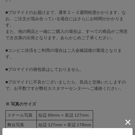
■ブロマイドのお届けまで、通常２～３週間程度かかります。な
お、ご注文が混み合っている場合にはさらにお時間がかかりま
す。
また、他の商品と一緒にご購入の場合は、すべての商品がご用意
でき次第の出荷となります。あらかじめご了承ください。
■コンビニ決済をご利用の場合はご入金確認後の製造となりま
す。
■ブロマイドの個包装はしておりません。
■ブロマイドに不良がございましたら、良品と交換いたしますの
で、お手数ですが弊社カスタマーセンターへご連絡ください。
※ 写真のサイズ
スチール写真
短辺 89mm × 長辺 127mm
舞台写真
短辺 127mm × 長辺 178mm
四切写真（1）
短辺 217mm × 長辺 305mm