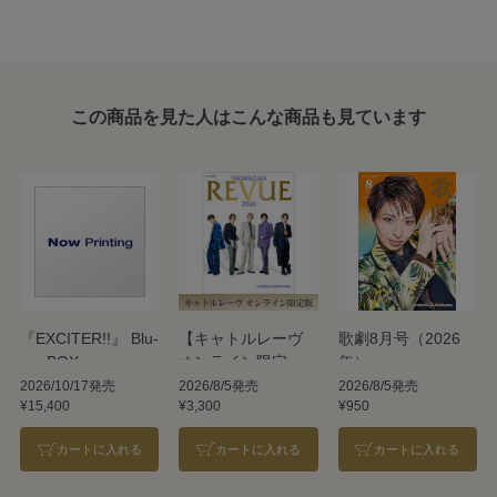
この商品を見た人はこんな商品も見ています
『EXCITER!!』 Blu-
【キャトルレーヴ
歌劇8月号（2026
ray BOX
オンライン限定
年）
版】TAKARAZUKA
2026/10/17発売
2026/8/5発売
2026/8/5発売
¥15,400
¥3,300
¥950
REVUE 2026
カートに入れる
カートに入れる
カートに入れる