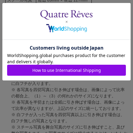
舞台写真
短辺 127mm × 長辺 178mm
四切写真（1）
短辺 217mm × 長辺 305mm
四切写真（2）
短辺 213mm × 長辺 305mm
四切写真（3）
短辺 254mm × 長辺 305mm
半切写真
短辺 305mm × 長辺 432mm
全紙写真
短辺 402mm × 長辺 559mm
写真のサイズにつきまして、下記の件も併せてご了承ください。
※ 宝塚大劇場および新人公演の舞台写真につきましては、4辺
に白フチが入ります。
※ 各写真を四切写真に引き伸ばす場合は、画像によって比率
の都合上、（1）～（3）の何れかのサイズになります。
※ 各写真を半切または全紙に引き伸ばす場合は、画像によっ
て比率が異なりますが、上記のサイズに統一しております。
※ 白フチが入った写真を四切写真以上に引き伸ばす場合は、
白フチ無しの写真となります。
※ スチール写真を舞台写真のサイズに引き伸ばすこと、及び