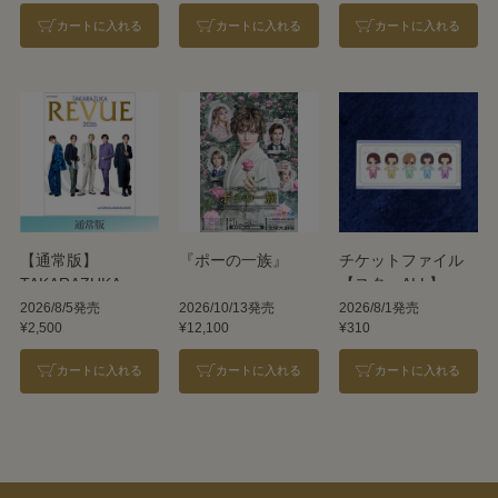
カートに入れる
カートに入れる
カートに入れる
【通常版】
『ポーの一族』
チケットファイル
TAKARAZUKA
【スターALL】
REVUE 2026
2026/8/5発売
2026/10/13発売
2026/8/1発売
¥2,500
¥12,100
¥310
カートに入れる
カートに入れる
カートに入れる