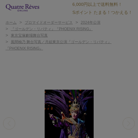
6,000円以上で送料無料！
Sポイント たまる！つかえる！
>
>
ホーム
ブロマイドオーダーサービス
2024年公演
>
『ゴールデン・リバティ』『PHOENIX RISING』
>
東京宝塚劇場舞台写真
>
風間柚乃 舞台写真／月組東京公演『ゴールデン・リバティ』
『PHOENIX RISING』