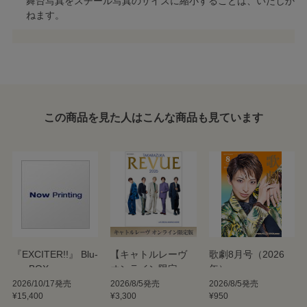
舞台写真をスチール写真のサイズに縮小することは、いたしか
ねます。
この商品を見た人はこんな商品も見ています
『EXCITER!!』 Blu-
【キャトルレーヴ
歌劇8月号（2026
ray BOX
オンライン限定
年）
版】TAKARAZUKA
2026/10/17発売
2026/8/5発売
2026/8/5発売
¥15,400
¥3,300
¥950
REVUE 2026