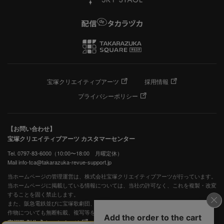
宝塚クリエイティブアーツ
採用情報
プライバシーポリシー
【お問い合わせ】
宝塚クリエイティブアーツ カスタマーセンター
Tel. 0797-83-6000（10:00〜18:00 月曜定休）
Mail info-tca@takarazuka-revue-support.jp
当ホームページの管理運営は、株式会社宝塚クリエイティブアーツが行っています。
当ホームページに掲載している情報については、当社の許可なく、これを複製・改変
することを固く禁止します。
また、阪急電鉄並びに宝塚歌劇団、宝塚クリエイティブアーツの出版物ほか写真等著
作物についても無断転載、複写等を禁じます。
宝塚歌劇公式ホームページ