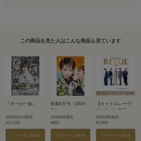
この商品を見た人はこんな商品も見ています
『ポーの一族』
歌劇8月号（2026
【キャトルレーヴ
年）
オンライン限定
版】TAKARAZUKA
2026/10/13発売
2026/8/5発売
2026/8/5発売
¥12,100
¥950
¥3,300
REVUE 2026
カートに入れる
カートに入れる
カートに入れる