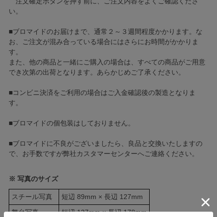
注文確定ボタンを押す前に、ご注文内容をよくご確認くださ
い。
■ブロマイドのお届けまで、通常２～３週間程度かかります。な
お、ご注文が混み合っている場合にはさらにお時間がかかりま
す。
また、他の商品と一緒にご購入の場合は、すべての商品がご用意
でき次第の出荷となります。あらかじめご了承ください。
■コンビニ決済をご利用の場合はご入金確認後の製造となりま
す。
■ブロマイドの個包装はしておりません。
■ブロマイドに不良がございましたら、良品と交換いたしますの
で、お手数ですが弊社カスタマーセンターへご連絡ください。
※ 写真のサイズ
スチール写真
短辺 89mm × 長辺 127mm
舞台写真
短辺 127mm × 長辺 178mm