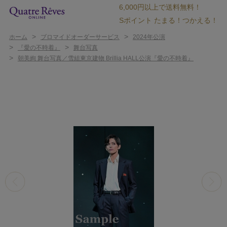
6,000円以上で送料無料！
Sポイント たまる！つかえる！
>
>
ホーム
ブロマイドオーダーサービス
2024年公演
>
>
『愛の不時着』
舞台写真
>
朝美絢 舞台写真／雪組東京建物 Brillia HALL公演『愛の不時着』