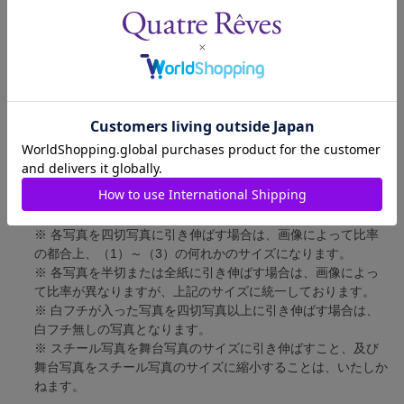
四切写真（1）
短辺 217mm × 長辺 305mm
四切写真（2）
短辺 213mm × 長辺 305mm
四切写真（3）
短辺 254mm × 長辺 305mm
半切写真
短辺 305mm × 長辺 432mm
全紙写真
短辺 402mm × 長辺 559mm
写真のサイズにつきまして、下記の件も併せてご了承ください。
※ 宝塚大劇場および新人公演の舞台写真につきましては、4辺
に白フチが入ります。
※ 各写真を四切写真に引き伸ばす場合は、画像によって比率
の都合上、（1）～（3）の何れかのサイズになります。
※ 各写真を半切または全紙に引き伸ばす場合は、画像によっ
て比率が異なりますが、上記のサイズに統一しております。
※ 白フチが入った写真を四切写真以上に引き伸ばす場合は、
白フチ無しの写真となります。
※ スチール写真を舞台写真のサイズに引き伸ばすこと、及び
舞台写真をスチール写真のサイズに縮小することは、いたしか
ねます。