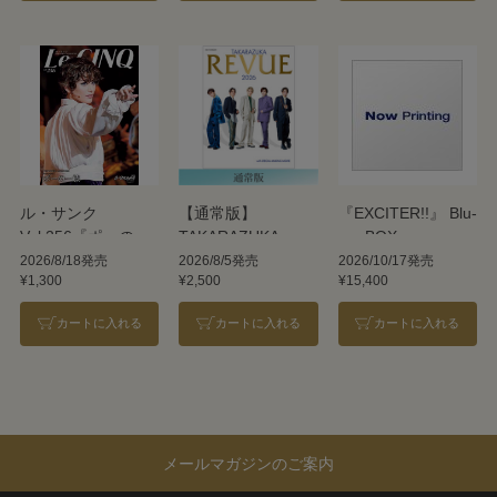
ル・サンク
【通常版】
『EXCITER!!』 Blu-
Vol.256『ポーの一
TAKARAZUKA
ray BOX
族』＜雪組＞
REVUE 2026
2026/8/18発売
2026/8/5発売
2026/10/17発売
¥1,300
¥2,500
¥15,400
カートに入れる
カートに入れる
カートに入れる
メールマガジンのご案内