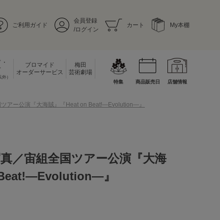
会員登録
ご利用ガイド
カート
My本棚
/ログイン
ド・
ブロマイド
梅田
ド
オーダーサービス
芸術劇場
以外）
特集
商品販売日
店舗情報
公演『大海賊』『Heat on Beat!―Evolution―』
写真／宙組全国ツアー公演『大海
Beat!―Evolution―』