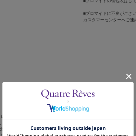
■ブロマイドの個包装はし
■ブロマイドに不良がござ
カスタマーセンターへご連
さい。
、4辺に白フチが入ります。
比率の都合上、（1）～（3）の何れかのサイズになります。
によって比率が異なりますが、上記のサイズに統一しております。