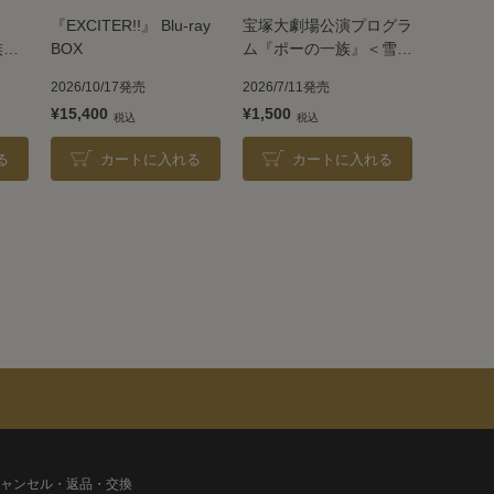
『EXCITER!!』 Blu-ray
宝塚大劇場公演プログラ
族』
BOX
ム『ポーの一族』＜雪組
＞
2026/10/17発売
2026/7/11発売
¥15,400
¥1,500
る
カートに入れる
カートに入れる
ャンセル・返品・交換