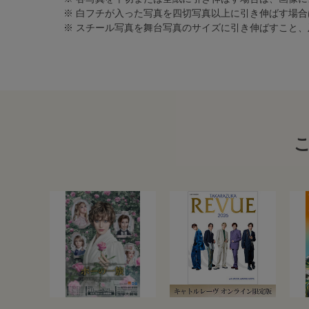
※ 白フチが入った写真を四切写真以上に引き伸ばす場
※ スチール写真を舞台写真のサイズに引き伸ばすこと