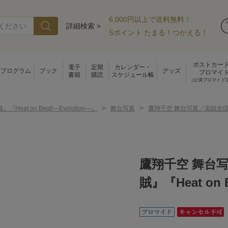
6,000円以上で送料無料！
詳細検索 >
Sポイント たまる！つかえる！
ポストカー
電子
定期
カレンダー・
演プログラム
ブック
グッズ
ブロマイ
書籍
購読
スケジュール帳
（公演ブロマイド
>
>
『Heat on Beat!―Evolution―』
舞台写真
鷹翔千空 舞台写真／宙組全国ツアー
鷹翔千空 舞台
賊』『Heat on 