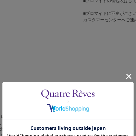
■ブロマイドの個包装はし
■ブロマイドに不良がござ
カスタマーセンターへご連
さい。
、4辺に白フチが入ります。
比率の都合上、（1）～（3）の何れかのサイズになります。
によって比率が異なりますが、上記のサイズに統一しております。