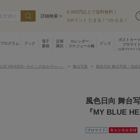
6,000円以上で送料無料！
詳細検索 >
Sポイント たまる！つかえる！
ポストカー
電子
定期
カレンダー・
演プログラム
ブック
グッズ
ブロマイ
書籍
購読
スケジュール帳
（公演ブロマイド
>
>
BLUE HEAVEN―わたしのあおぞら―』
舞台写真
風色日向 舞台写真／宙組宝
風色日向 舞台
『MY BLUE