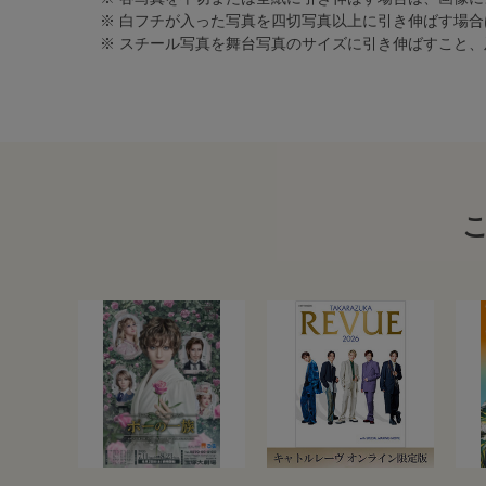
※ 白フチが入った写真を四切写真以上に引き伸ばす場
※ スチール写真を舞台写真のサイズに引き伸ばすこと