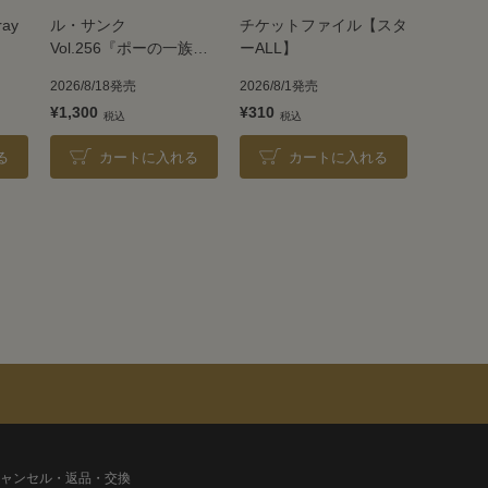
ray
ル・サンク
チケットファイル【スタ
Vol.256『ポーの一族』
ーALL】
＜雪組＞
2026/8/18発売
2026/8/1発売
¥1,300
¥310
る
カートに入れる
カートに入れる
ャンセル・返品・交換