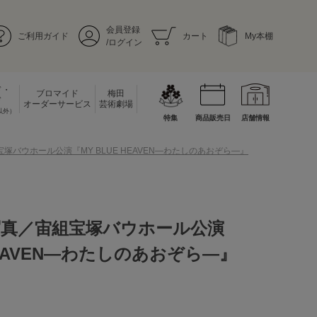
会員登録
ご利用ガイド
カート
My本棚
/ログイン
ド・
ブロマイド
梅田
ド
オーダーサービス
芸術劇場
以外）
特集
商品販売日
店舗情報
塚バウホール公演『MY BLUE HEAVEN―わたしのあおぞら―』
写真／宙組宝塚バウホール公演
 HEAVEN―わたしのあおぞら―』