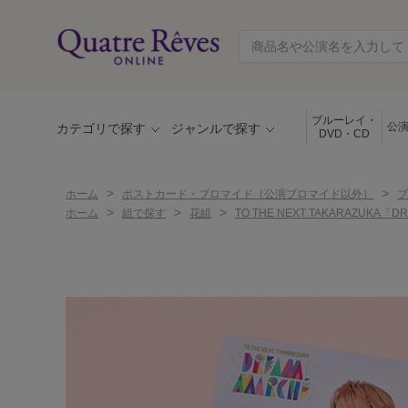
ブルーレイ・
公
カテゴリで探す
ジャンルで探す
DVD・CD
>
>
ホーム
ポストカード・ブロマイド（公演ブロマイド以外）
ブ
>
>
>
ホーム
組で探す
花組
TO THE NEXT TAKARAZUK