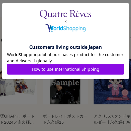
この商品を見た人はこんな商品も見ていま
塚GRAPH」ポート
ポートレイトポストカー
アクリルスタンドキ
ト2024／永久輝せ
ド永久輝15
ルダー【永久輝せあ