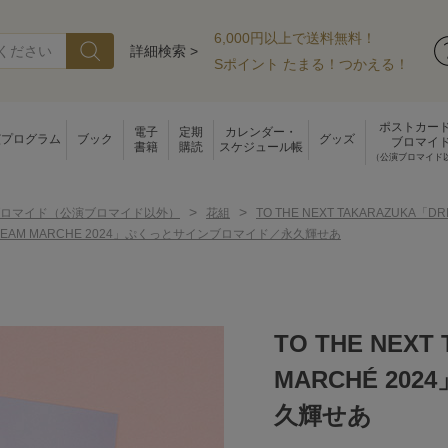
6,000円以上で送料無料！
詳細検索 >
Sポイント たまる！つかえる！
ポストカー
電子
定期
カレンダー・
演プログラム
ブック
グッズ
ブロマイ
書籍
購読
スケジュール帳
（公演ブロマイド
>
>
ロマイド（公演ブロマイド以外）
花組
TO THE NEXT TAKARAZUK
A「DREAM MARCHE 2024」ぷくっとサインブロマイド／永久輝せあ
TO THE NEXT
MARCHÉ 2
久輝せあ