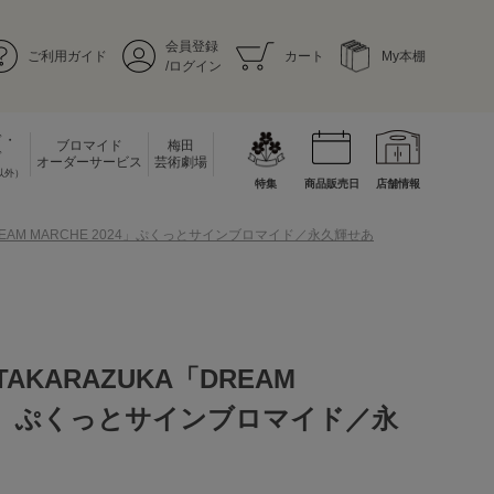
会員登録
ご利用ガイド
カート
My本棚
/ログイン
ド・
ブロマイド
梅田
ド
オーダーサービス
芸術劇場
以外）
特集
商品販売日
店舗情報
A「DREAM MARCHE 2024」ぷくっとサインブロマイド／永久輝せあ
 TAKARAZUKA「DREAM
024」ぷくっとサインブロマイド／永