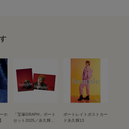
す
ーホ
「宝塚GRAPH」ポート
ポートレイトポストカー
】
セット2025／永久輝せ
ド永久輝13
あ