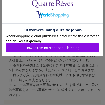
四切写真（2）
短辺 213mm × 長辺 305mm
四切写真（3）
短辺 254mm × 長辺 305mm
半切写真
短辺 305mm × 長辺 432mm
全紙写真
短辺 402mm × 長辺 559mm
写真のサイズにつきまして、下記の件も併せてご了承ください。
※ 宝塚大劇場および新人公演の舞台写真につきましては、4辺
に白フチが入ります。
※ 各写真を四切写真に引き伸ばす場合は、画像によって比率
の都合上、（1）～（3）の何れかのサイズになります。
※ 各写真を半切または全紙に引き伸ばす場合は、画像によっ
て比率が異なりますが、上記のサイズに統一しております。
※ 白フチが入った写真を四切写真以上に引き伸ばす場合は、
白フチ無しの写真となります。
※ スチール写真を舞台写真のサイズに引き伸ばすこと、及び
舞台写真をスチール写真のサイズに縮小することは、いたしか
ねます。