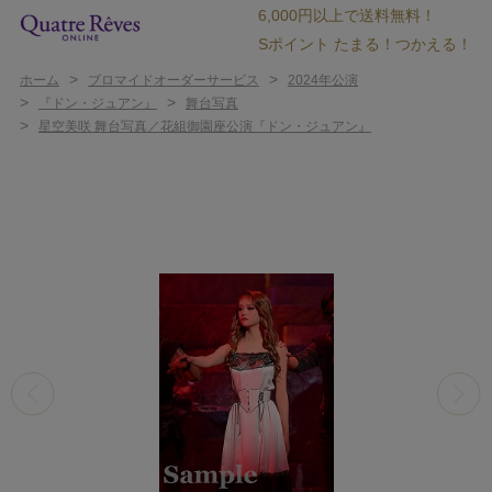
6,000円以上で送料無料！
Sポイント たまる！つかえる！
>
>
ホーム
ブロマイドオーダーサービス
2024年公演
>
>
『ドン・ジュアン』
舞台写真
>
星空美咲 舞台写真／花組御園座公演『ドン・ジュアン』