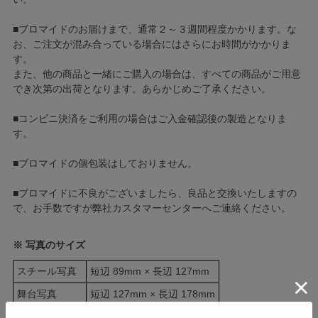
■ブロマイドのお届けまで、通常２～３週間程度かかります。な
お、ご注文が混み合っている場合にはさらにお時間がかかりま
す。
また、他の商品と一緒にご購入の場合は、すべての商品がご用意
でき次第の出荷となります。あらかじめご了承ください。
■コンビニ決済をご利用の場合はご入金確認後の製造となりま
す。
■ブロマイドの個包装はしておりません。
■ブロマイドに不良がございましたら、良品と交換いたしますの
で、お手数ですが弊社カスタマーセンターへご連絡ください。
※ 写真のサイズ
スチール写真
短辺 89mm × 長辺 127mm
舞台写真
短辺 127mm × 長辺 178mm
四切写真（1）
短辺 217mm × 長辺 305mm