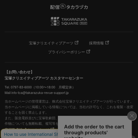
宝塚クリエイティブアーツ
採用情報
プライバシーポリシー
【お問い合わせ】
宝塚クリエイティブアーツ カスタマーセンター
Tel. 0797-83-6000（10:00〜18:00 月曜定休）
Mail info-tca@takarazuka-revue-support.jp
当ホームページの管理運営は、株式会社宝塚クリエイティブアーツが行っています。
当ホームページに掲載している情報については、当社の許可なく、これを複製・改変
することを固く禁止します。
また、阪急電鉄並びに宝塚歌劇団、宝塚クリエイティブアーツの出版物ほか写真等著
作物についても無断転載、複写等を禁じます。
宝塚歌劇公式ホームページ