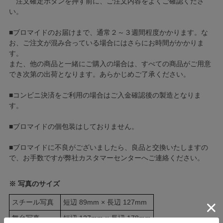
注文確定ボタンを押す前に、ご注文内容をよくご確認くださ
い。
■ブロマイドのお届けまで、通常２～３週間程度かかります。な
お、ご注文が混み合っている場合にはさらにお時間がかかりま
す。
また、他の商品と一緒にご購入の場合は、すべての商品がご用意
でき次第の出荷となります。あらかじめご了承ください。
■コンビニ決済をご利用の場合はご入金確認後の製造となりま
す。
■ブロマイドの個包装はしておりません。
■ブロマイドに不良がございましたら、良品と交換いたしますの
で、お手数ですが弊社カスタマーセンターへご連絡ください。
※ 写真のサイズ
スチール写真
短辺 89mm × 長辺 127mm
舞台写真
短辺 127mm × 長辺 178mm