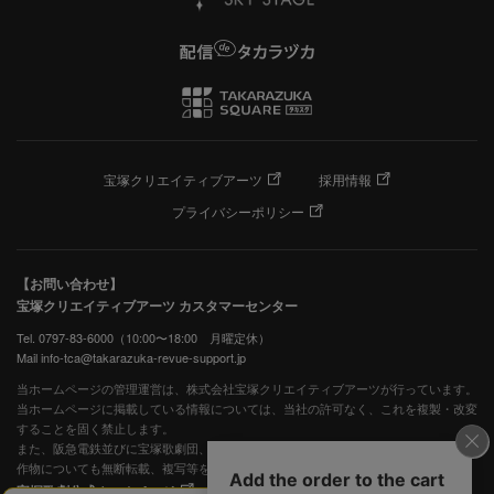
宝塚クリエイティブアーツ
採用情報
プライバシーポリシー
【お問い合わせ】
宝塚クリエイティブアーツ カスタマーセンター
Tel. 0797-83-6000（10:00〜18:00 月曜定休）
Mail info-tca@takarazuka-revue-support.jp
当ホームページの管理運営は、株式会社宝塚クリエイティブアーツが行っています。
当ホームページに掲載している情報については、当社の許可なく、これを複製・改変
することを固く禁止します。
また、阪急電鉄並びに宝塚歌劇団、宝塚クリエイティブアーツの出版物ほか写真等著
作物についても無断転載、複写等を禁じます。
宝塚歌劇公式ホームページ