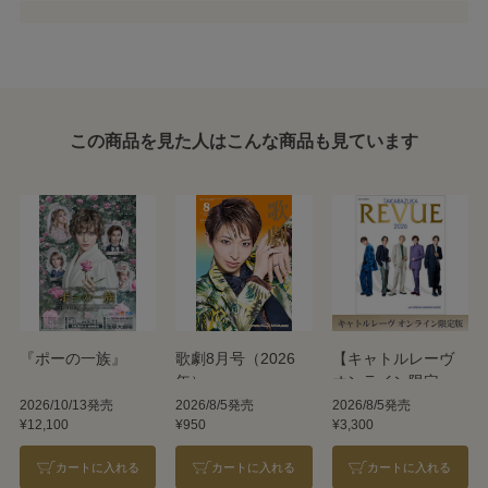
この商品を見た人はこんな商品も見ています
『ポーの一族』
歌劇8月号（2026
【キャトルレーヴ
年）
オンライン限定
版】TAKARAZUKA
2026/10/13発売
2026/8/5発売
2026/8/5発売
¥12,100
¥950
¥3,300
REVUE 2026
カートに入れる
カートに入れる
カートに入れる