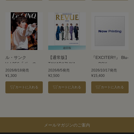
ル・サンク
【通常版】
『EXCITER!!』 Blu-
Vol.256『ポーの一
TAKARAZUKA
ray BOX
族』＜雪組＞
REVUE 2026
2026/8/18発売
2026/8/5発売
2026/10/17発売
¥1,300
¥2,500
¥15,400
カートに入れる
カートに入れる
カートに入れる
メールマガジンのご案内