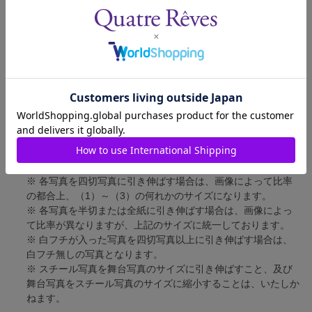
四切写真（1）
短辺 217mm × 長辺 305mm
四切写真（2）
短辺 213mm × 長辺 305mm
四切写真（3）
短辺 254mm × 長辺 305mm
半切写真
短辺 305mm × 長辺 432mm
全紙写真
短辺 402mm × 長辺 559mm
写真のサイズにつきまして、下記の件も併せてご了承ください。
※ 宝塚大劇場および新人公演の舞台写真につきましては、4辺
に白フチが入ります。
※ 各写真を四切写真に引き伸ばす場合は、画像によって比率
の都合上、（1）～（3）の何れかのサイズになります。
※ 各写真を半切または全紙に引き伸ばす場合は、画像によっ
て比率が異なりますが、上記のサイズに統一しております。
※ 白フチが入った写真を四切写真以上に引き伸ばす場合は、
白フチ無しの写真となります。
※ スチール写真を舞台写真のサイズに引き伸ばすこと、及び
舞台写真をスチール写真のサイズに縮小することは、いたしか
ねます。