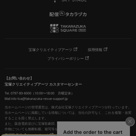
宝塚クリエイティブアーツ
採用情報
プライバシーポリシー
【お問い合わせ】
宝塚クリエイティブアーツ カスタマーセンター
Tel. 0797-83-6000（10:00〜18:00 月曜定休）
Mail info-tca@takarazuka-revue-support.jp
当ホームページの管理運営は、株式会社宝塚クリエイティブアーツが行っています。
当ホームページに掲載している情報については、当社の許可なく、これを複製・改変
することを固く禁止します。
また、阪急電鉄並びに宝塚歌劇団、宝塚クリエイティブアーツの出版物ほか写真等著
作物についても無断転載、複写等を禁じます。
宝塚歌劇公式ホームページ