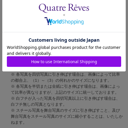
四切写真（1）
短辺 217mm × 長辺 305mm
四切写真（2）
短辺 213mm × 長辺 305mm
四切写真（3）
短辺 254mm × 長辺 305mm
半切写真
短辺 305mm × 長辺 432mm
全紙写真
短辺 402mm × 長辺 559mm
写真のサイズにつきまして、下記の件も併せてご了承ください。
※ 宝塚大劇場および新人公演の舞台写真につきましては、4辺
に白フチが入ります。
※ 各写真を四切写真に引き伸ばす場合は、画像によって比率
の都合上、（1）～（3）の何れかのサイズになります。
※ 各写真を半切または全紙に引き伸ばす場合は、画像によっ
て比率が異なりますが、上記のサイズに統一しております。
※ 白フチが入った写真を四切写真以上に引き伸ばす場合は、
白フチ無しの写真となります。
※ スチール写真を舞台写真のサイズに引き伸ばすこと、及び
舞台写真をスチール写真のサイズに縮小することは、いたしか
ねます。