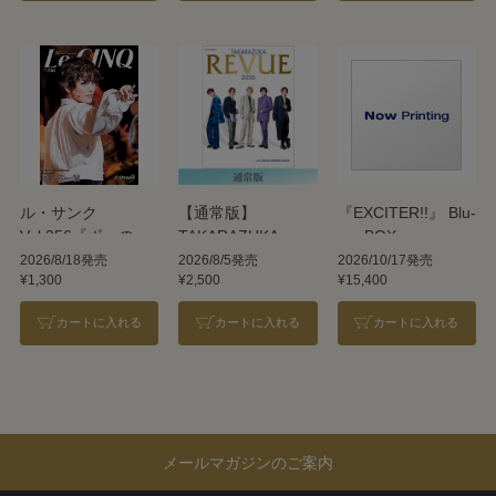
ル・サンク
【通常版】
『EXCITER!!』 Blu-
Vol.256『ポーの一
TAKARAZUKA
ray BOX
族』＜雪組＞
REVUE 2026
2026/8/18発売
2026/8/5発売
2026/10/17発売
¥1,300
¥2,500
¥15,400
カートに入れる
カートに入れる
カートに入れる
メールマガジンのご案内