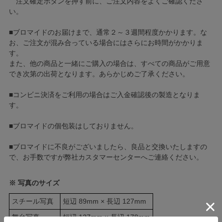
注文確定ボタンを押す前に、ご注文内容をよくご確認くださ
い。
■ブロマイドのお届けまで、通常２～３週間程度かかります。な
お、ご注文が混み合っている場合にはさらにお時間がかかりま
す。
また、他の商品と一緒にご購入の場合は、すべての商品がご用意
でき次第の出荷となります。あらかじめご了承ください。
■コンビニ決済をご利用の場合はご入金確認後の製造となりま
す。
■ブロマイドの個包装はしておりません。
■ブロマイドに不良がございましたら、良品と交換いたしますの
で、お手数ですが弊社カスタマーセンターへご連絡ください。
※ 写真のサイズ
スチール写真
短辺 89mm × 長辺 127mm
舞台写真
短辺 127mm × 長辺 178mm