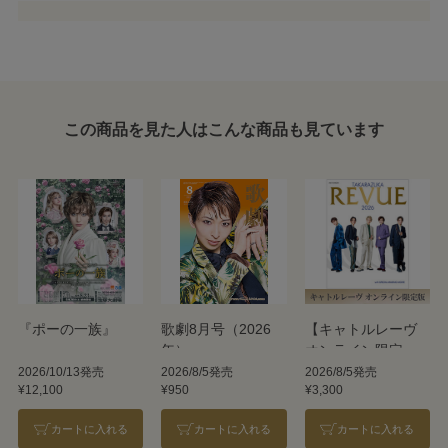
この商品を見た人はこんな商品も見ています
『ポーの一族』
歌劇8月号（2026
【キャトルレーヴ
年）
オンライン限定
版】TAKARAZUKA
2026/10/13発売
2026/8/5発売
2026/8/5発売
¥12,100
¥950
¥3,300
REVUE 2026
カートに入れる
カートに入れる
カートに入れる