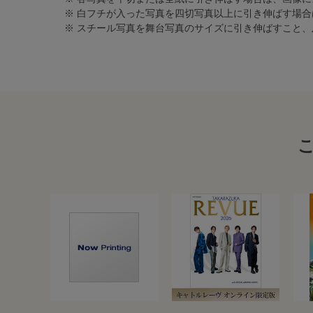
※ 白フチが入った写真を四切写真以上に引き伸ばす場
※ スチール写真を舞台写真のサイズに引き伸ばすこと