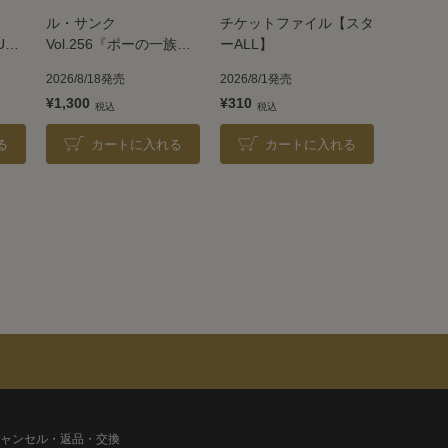
ル・サンク
チケットファイル【スタ
UE
Vol.256『ポーの一族』
ーALL】
＜雪組＞
2026/8/18発売
2026/8/1発売
¥1,300
¥310
る
カートに入れる
カートに入れる
ャンセル・返品・交換