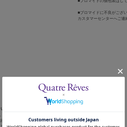
■ブロマイドの個包装はし
■ブロマイドに不良がござ
カスタマーセンターへご連
さい。
、4辺に白フチが入ります。
比率の都合上、（1）～（3）の何れかのサイズになります。
によって比率が異なりますが、上記のサイズに統一しております。