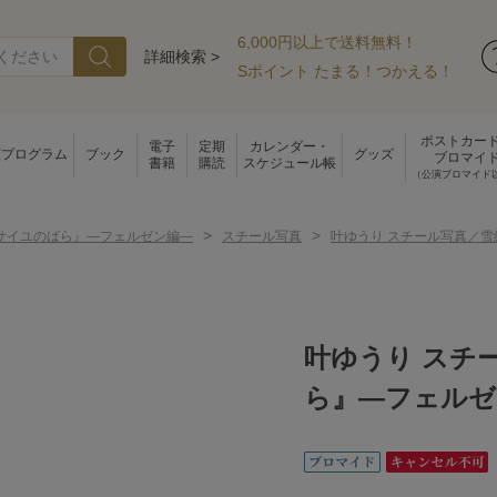
6,000円以上で送料無料！
詳細検索 >
Sポイント たまる！つかえる！
ポストカー
電子
定期
カレンダー・
演プログラム
ブック
グッズ
ブロマイ
書籍
購読
スケジュール帳
（公演ブロマイド
>
>
サイユのばら』―フェルゼン編―
スチール写真
叶ゆうり スチール写真／
叶ゆうり スチ
ら』―フェルゼ