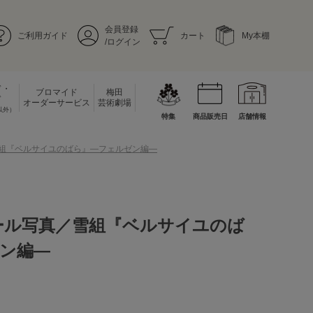
会員登録
ご利用ガイド
カート
My本棚
/ログイン
ド・
ブロマイド
梅田
ド
オーダーサービス
芸術劇場
以外）
特集
商品販売日
店舗情報
雪組『ベルサイユのばら』―フェルゼン編―
ール写真／雪組『ベルサイユのば
ン編―