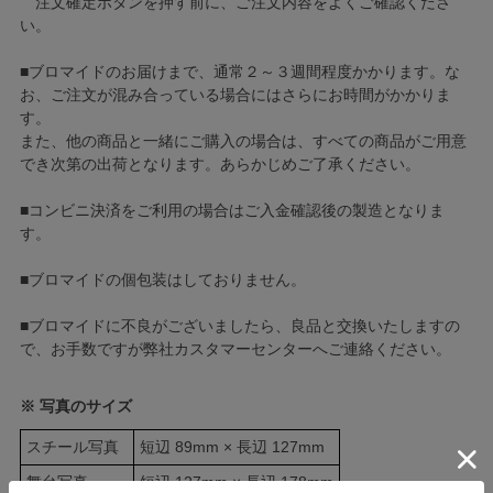
注文確定ボタンを押す前に、ご注文内容をよくご確認くださ
い。
■ブロマイドのお届けまで、通常２～３週間程度かかります。な
お、ご注文が混み合っている場合にはさらにお時間がかかりま
す。
また、他の商品と一緒にご購入の場合は、すべての商品がご用意
でき次第の出荷となります。あらかじめご了承ください。
■コンビニ決済をご利用の場合はご入金確認後の製造となりま
す。
■ブロマイドの個包装はしておりません。
■ブロマイドに不良がございましたら、良品と交換いたしますの
で、お手数ですが弊社カスタマーセンターへご連絡ください。
※ 写真のサイズ
スチール写真
短辺 89mm × 長辺 127mm
舞台写真
短辺 127mm × 長辺 178mm