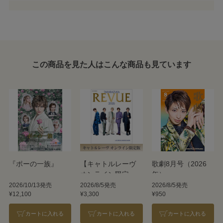
この商品を見た人はこんな商品も見ています
『ポーの一族』
【キャトルレーヴ
歌劇8月号（2026
オンライン限定
年）
版】TAKARAZUKA
2026/10/13発売
2026/8/5発売
2026/8/5発売
¥12,100
¥3,300
¥950
REVUE 2026
カートに入れる
カートに入れる
カートに入れる