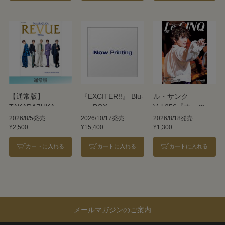
【通常版】
『EXCITER!!』 Blu-
ル・サンク
TAKARAZUKA
ray BOX
Vol.256『ポーの一
REVUE 2026
族』＜雪組＞
2026/8/5発売
2026/10/17発売
2026/8/18発売
¥2,500
¥15,400
¥1,300
カートに入れる
カートに入れる
カートに入れる
メールマガジンのご案内