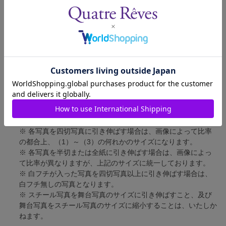
四切写真（1）
短辺 217mm × 長辺 305mm
四切写真（2）
短辺 213mm × 長辺 305mm
四切写真（3）
短辺 254mm × 長辺 305mm
半切写真
短辺 305mm × 長辺 432mm
全紙写真
短辺 402mm × 長辺 559mm
写真のサイズにつきまして、下記の件も併せてご了承ください。
※ 宝塚大劇場および新人公演の舞台写真につきましては、4辺
に白フチが入ります。
※ 各写真を四切写真に引き伸ばす場合は、画像によって比率
の都合上、（1）～（3）の何れかのサイズになります。
※ 各写真を半切または全紙に引き伸ばす場合は、画像によっ
て比率が異なりますが、上記のサイズに統一しております。
※ 白フチが入った写真を四切写真以上に引き伸ばす場合は、
白フチ無しの写真となります。
※ スチール写真を舞台写真のサイズに引き伸ばすこと、及び
舞台写真をスチール写真のサイズに縮小することは、いたしか
ねます。