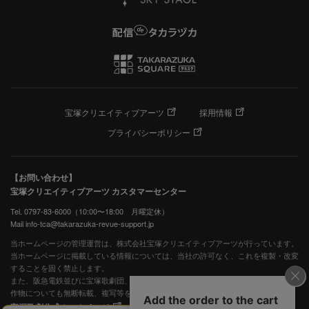
宝塚クリエイティブアーツ
採用情報
プライバシーポリシー
【お問い合わせ】
宝塚クリエイティブアーツ カスタマーセンター
Tel. 0797-83-6000（10:00〜18:00 月曜定休）
Mail info-tca@takarazuka-revue-support.jp
当ホームページの管理運営は、株式会社宝塚クリエイティブアーツが行っています。
当ホームページに掲載している情報については、当社の許可なく、これを複製・改変
することを固く禁止します。
また、阪急電鉄並びに宝塚歌劇団、宝塚クリエイティブアーツの出版物ほか写真等著
作物についても無断転載、複写等を禁じます。
宝塚歌劇公式ホームページ