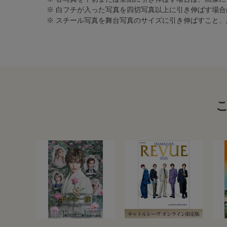
※ 白フチが入った写真を四切写真以上に引き伸ばす場
※ スチール写真を舞台写真のサイズに引き伸ばすこと