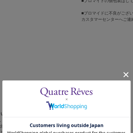
■ブロマイドの個包装はし
■ブロマイドに不良がござ
カスタマーセンターへご連
さい。
、4辺に白フチが入ります。
比率の都合上、（1）～（3）の何れかのサイズになります。
によって比率が異なりますが、上記のサイズに統一しております。