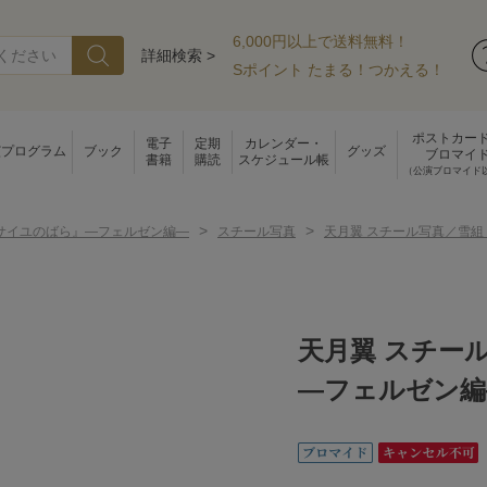
6,000円以上で送料無料！
詳細検索 >
Sポイント たまる！つかえる！
ポストカー
電子
定期
カレンダー・
演プログラム
ブック
グッズ
ブロマイ
書籍
購読
スケジュール帳
（公演ブロマイド
>
>
サイユのばら』―フェルゼン編―
スチール写真
天月翼 スチール写真／雪
天月翼 スチー
―フェルゼン編