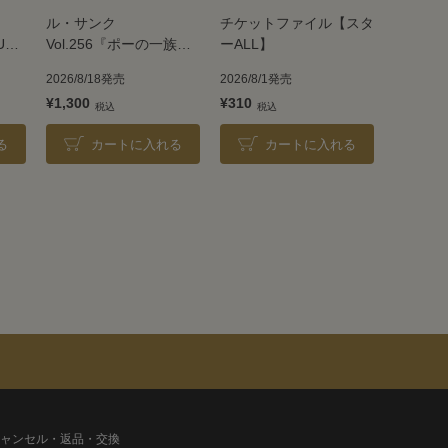
ル・サンク
チケットファイル【スタ
UE
Vol.256『ポーの一族』
ーALL】
＜雪組＞
2026/8/18発売
2026/8/1発売
¥1,300
¥310
る
カートに入れる
カートに入れる
ャンセル・返品・交換