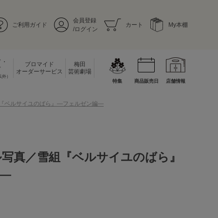
会員登録
ご利用ガイド
カート
My本棚
/ログイン
ド・
ブロマイド
梅田
ド
オーダーサービス
芸術劇場
以外）
特集
商品販売日
店舗情報
組『ベルサイユのばら』―フェルゼン編―
ル写真／雪組『ベルサイユのばら』
―