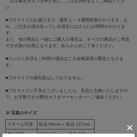
注文確定ボタンを押す前に、ご注文内容をよくご確認くださ
い。
■ブロマイドのお届けまで、通常２～３週間程度かかります。な
お、ご注文が混み合っている場合にはさらにお時間がかかりま
す。
また、他の商品と一緒にご購入の場合は、すべての商品がご用意
でき次第の出荷となります。あらかじめご了承ください。
■コンビニ決済をご利用の場合はご入金確認後の製造となりま
す。
■ブロマイドの個包装はしておりません。
■ブロマイドに不良がございましたら、良品と交換いたしますの
で、お手数ですが弊社カスタマーセンターへご連絡ください。
※ 写真のサイズ
スチール写真
短辺 89mm × 長辺 127mm
舞台写真
短辺 127mm × 長辺 178mm