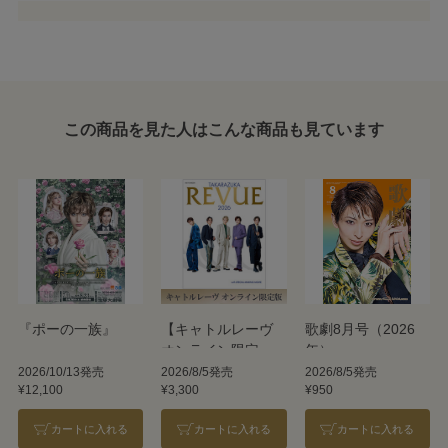
この商品を見た人はこんな商品も見ています
『ポーの一族』
【キャトルレーヴ
歌劇8月号（2026
オンライン限定
年）
版】TAKARAZUKA
2026/10/13発売
2026/8/5発売
2026/8/5発売
¥12,100
¥3,300
¥950
REVUE 2026
カートに入れる
カートに入れる
カートに入れる