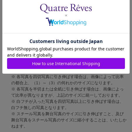
四切写真（1）
短辺 217mm × 長辺 305mm
四切写真（2）
短辺 213mm × 長辺 305mm
四切写真（3）
短辺 254mm × 長辺 305mm
半切写真
短辺 305mm × 長辺 432mm
全紙写真
短辺 402mm × 長辺 559mm
写真のサイズにつきまして、下記の件も併せてご了承ください。
※ 宝塚大劇場および新人公演の舞台写真につきましては、4辺
に白フチが入ります。
※ 各写真を四切写真に引き伸ばす場合は、画像によって比率
の都合上、（1）～（3）の何れかのサイズになります。
※ 各写真を半切または全紙に引き伸ばす場合は、画像によっ
て比率が異なりますが、上記のサイズに統一しております。
※ 白フチが入った写真を四切写真以上に引き伸ばす場合は、
白フチ無しの写真となります。
※ スチール写真を舞台写真のサイズに引き伸ばすこと、及び
舞台写真をスチール写真のサイズに縮小することは、いたしか
ねます。