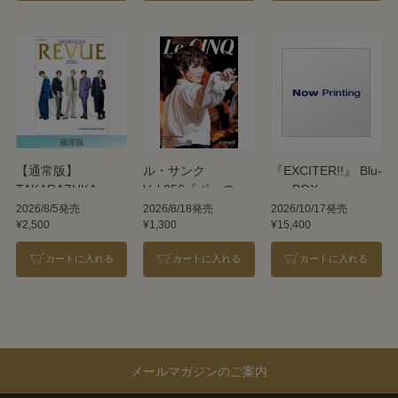
【通常版】
ル・サンク
『EXCITER!!』 Blu-
TAKARAZUKA
Vol.256『ポーの一
ray BOX
REVUE 2026
族』＜雪組＞
2026/8/5発売
2026/8/18発売
2026/10/17発売
¥2,500
¥1,300
¥15,400
カートに入れる
カートに入れる
カートに入れる
メールマガジンのご案内