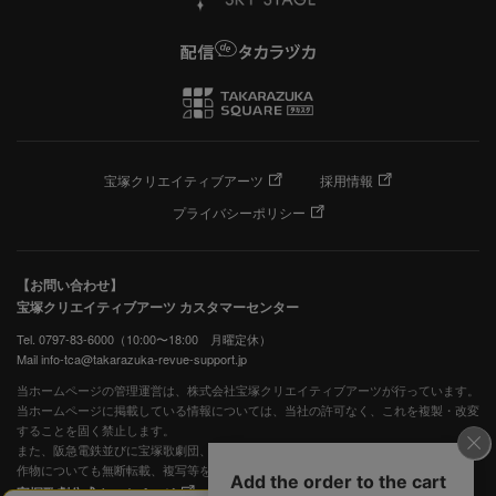
宝塚クリエイティブアーツ
採用情報
プライバシーポリシー
【お問い合わせ】
宝塚クリエイティブアーツ カスタマーセンター
Tel. 0797-83-6000（10:00〜18:00 月曜定休）
Mail info-tca@takarazuka-revue-support.jp
当ホームページの管理運営は、株式会社宝塚クリエイティブアーツが行っています。
当ホームページに掲載している情報については、当社の許可なく、これを複製・改変
することを固く禁止します。
また、阪急電鉄並びに宝塚歌劇団、宝塚クリエイティブアーツの出版物ほか写真等著
作物についても無断転載、複写等を禁じます。
宝塚歌劇公式ホームページ