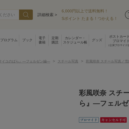
6,000円以上で送料無料！
詳細検索 >
Sポイント たまる！つかえる！
ポストカー
電子
定期
カレンダー・
演プログラム
ブック
グッズ
ブロマイ
書籍
購読
スケジュール帳
（公演ブロマイド
>
>
サイユのばら』―フェルゼン編―
スチール写真
彩風咲奈 スチール写真／
彩風咲奈 スチ
ら』―フェルゼ