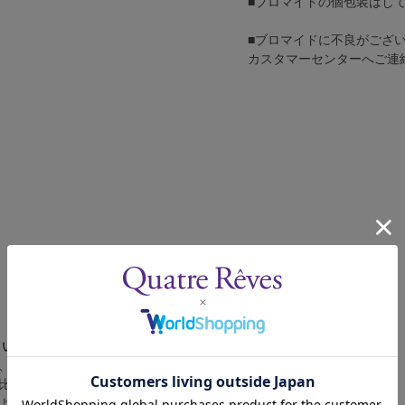
■ブロマイドの個包装はし
■ブロマイドに不良がござ
カスタマーセンターへご連
さい。
、4辺に白フチが入ります。
比率の都合上、（1）～（3）の何れかのサイズになります。
によって比率が異なりますが、上記のサイズに統一しております。