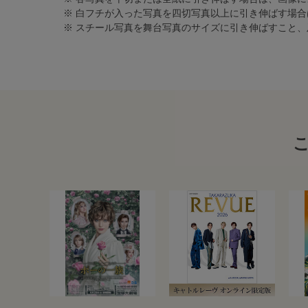
※ 白フチが入った写真を四切写真以上に引き伸ばす場
※ スチール写真を舞台写真のサイズに引き伸ばすこと