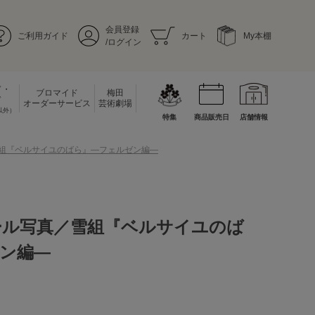
会員登録
ご利用ガイド
カート
My本棚
/ログイン
ド・
ブロマイド
梅田
ド
オーダーサービス
芸術劇場
以外）
特集
商品販売日
店舗情報
雪組『ベルサイユのばら』―フェルゼン編―
ール写真／雪組『ベルサイユのば
ン編―