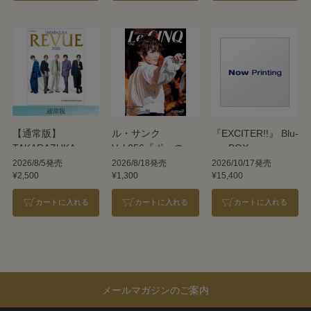
【通常版】
ル・サンク
『EXCITER!!』 Blu-
TAKARAZUKA
Vol.256『ポーの一
ray BOX
REVUE 2026
族』＜雪組＞
2026/8/5発売
2026/8/18発売
2026/10/17発売
¥2,500
¥1,300
¥15,400
カートに入れる
カートに入れる
カートに入れる
メールマガジンのご案内