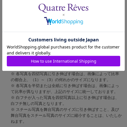
四切写真（1）
短辺 217mm × 長辺 305mm
四切写真（2）
短辺 213mm × 長辺 305mm
四切写真（3）
短辺 254mm × 長辺 305mm
半切写真
短辺 305mm × 長辺 432mm
全紙写真
短辺 402mm × 長辺 559mm
写真のサイズにつきまして、下記の件も併せてご了承ください。
※ 宝塚大劇場および新人公演の舞台写真につきましては、4辺
に白フチが入ります。
※ 各写真を四切写真に引き伸ばす場合は、画像によって比率
の都合上、（1）～（3）の何れかのサイズになります。
※ 各写真を半切または全紙に引き伸ばす場合は、画像によっ
て比率が異なりますが、上記のサイズに統一しております。
※ 白フチが入った写真を四切写真以上に引き伸ばす場合は、
白フチ無しの写真となります。
※ スチール写真を舞台写真のサイズに引き伸ばすこと、及び
舞台写真をスチール写真のサイズに縮小することは、いたしか
ねます。