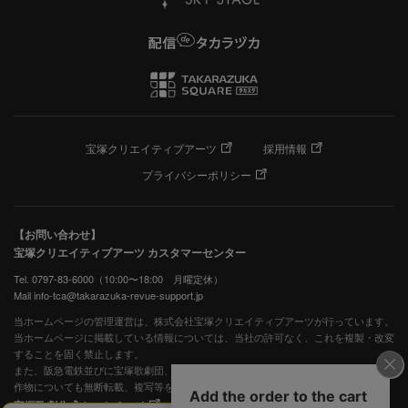
宝塚クリエイティブアーツ
採用情報
プライバシーポリシー
【お問い合わせ】
宝塚クリエイティブアーツ カスタマーセンター
Tel. 0797-83-6000（10:00〜18:00 月曜定休）
Mail info-tca@takarazuka-revue-support.jp
当ホームページの管理運営は、株式会社宝塚クリエイティブアーツが行っています。
当ホームページに掲載している情報については、当社の許可なく、これを複製・改変
することを固く禁止します。
また、阪急電鉄並びに宝塚歌劇団、宝塚クリエイティブアーツの出版物ほか写真等著
作物についても無断転載、複写等を禁じます。
宝塚歌劇公式ホームページ