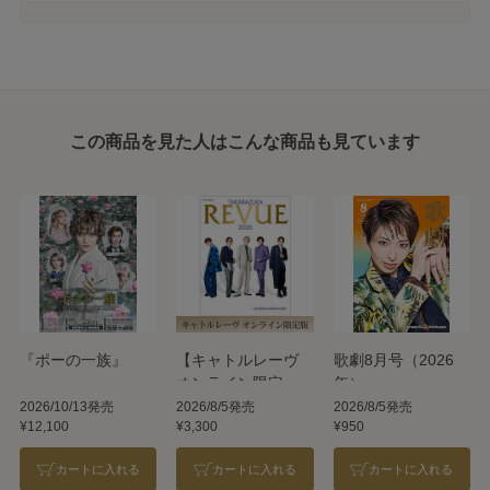
この商品を見た人はこんな商品も見ています
『ポーの一族』
【キャトルレーヴ
歌劇8月号（2026
オンライン限定
年）
版】TAKARAZUKA
2026/10/13発売
2026/8/5発売
2026/8/5発売
¥12,100
¥3,300
¥950
REVUE 2026
カートに入れる
カートに入れる
カートに入れる