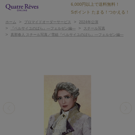
6,000円以上で送料無料！
Sポイント たまる！つかえる！
>
>
ホーム
ブロマイドオーダーサービス
2024年公演
>
>
『ベルサイユのばら』―フェルゼン編―
スチール写真
>
真那春人 スチール写真／雪組『ベルサイユのばら』―フェルゼン編―