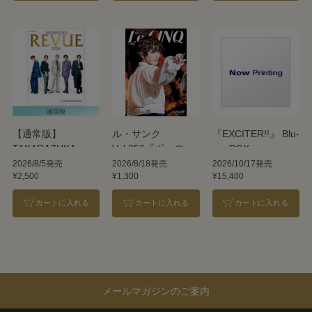
【通常版】
ル・サンク
『EXCITER!!』 Blu-
TAKARAZUKA
Vol.256『ポーの一
ray BOX
REVUE 2026
族』＜雪組＞
2026/8/5発売
2026/8/18発売
2026/10/17発売
¥2,500
¥1,300
¥15,400
カートに入れる
カートに入れる
カートに入れる
メールマガジンのご案内