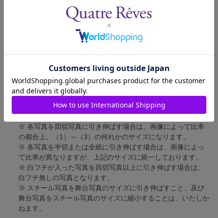
四切写真（1）
短辺 217mm × 長辺 305mm
四切写真（2）
短辺 213mm × 長辺 305mm
四切写真（3）
短辺 254mm × 長辺 305mm
半切写真
短辺 305mm × 長辺 432mm
全紙写真
短辺 402mm × 長辺 559mm
写真のサイズにつきまして、下記の件も併せてご了承ください。
※ 宝塚大劇場および新人公演の舞台写真につきましては、4辺
に白フチが入ります。
※ 各写真を四切写真に引き伸ばす場合は、画像によって比率
の都合上、（1）～（3）の何れかのサイズになります。
※ 各写真を半切または全紙に引き伸ばす場合は、画像によっ
て比率が異なりますが、上記のサイズに統一しております。
※ 白フチが入った写真を四切写真以上に引き伸ばす場合は、
白フチ無しの写真となります。
※ スチール写真を舞台写真のサイズに引き伸ばすこと、及び
舞台写真をスチール写真のサイズに縮小することは、いたしか
ねます。