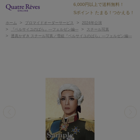
6,000円以上で送料無料！
Sポイント たまる！つかえる！
>
>
ホーム
ブロマイドオーダーサービス
2024年公演
>
>
『ベルサイユのばら』―フェルゼン編―
スチール写真
>
透真かずき スチール写真／雪組『ベルサイユのばら』―フェルゼン編―