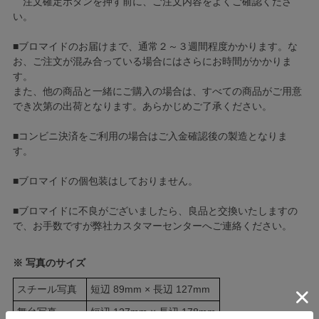
注文確定ボタンを押す前に、ご注文内容をよくご確認くださ
い。
■ブロマイドのお届けまで、通常２～３週間程度かかります。な
お、ご注文が混み合っている場合にはさらにお時間がかかりま
す。
また、他の商品と一緒にご購入の場合は、すべての商品がご用意
でき次第の出荷となります。あらかじめご了承ください。
■コンビニ決済をご利用の場合はご入金確認後の製造となりま
す。
■ブロマイドの個包装はしておりません。
■ブロマイドに不良がございましたら、良品と交換いたしますの
で、お手数ですが弊社カスタマーセンターへご連絡ください。
※ 写真のサイズ
スチール写真
短辺 89mm × 長辺 127mm
舞台写真
短辺 127mm × 長辺 178mm