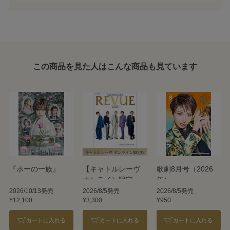
この商品を見た人はこんな商品も見ています
『ポーの一族』
【キャトルレーヴ
歌劇8月号（2026
オンライン限定
年）
版】TAKARAZUKA
2026/10/13発売
2026/8/5発売
2026/8/5発売
¥12,100
¥3,300
¥950
REVUE 2026
カートに入れる
カートに入れる
カートに入れる