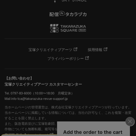
宝塚クリエイティブアーツ
採用情報
プライバシーポリシー
【お問い合わせ】
宝塚クリエイティブアーツ カスタマーセンター
Tel. 0797-83-6000（10:00〜18:00 月曜定休）
Mail info-tca@takarazuka-revue-support.jp
当ホームページの管理運営は、株式会社宝塚クリエイティブアーツが行っています。
当ホームページに掲載している情報については、当社の許可なく、これを複製・改変
することを固く禁止します。
また、阪急電鉄並びに宝塚歌劇団、宝塚クリエイティブアーツの出版物ほか写真等著
作物についても無断転載、複写等を禁じます。
宝塚歌劇公式ホームページ