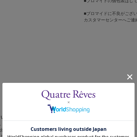
■ブロマイドの個包装はし
■ブロマイドに不良がござ
カスタマーセンターへご連
さい。
、4辺に白フチが入ります。
比率の都合上、（1）～（3）の何れかのサイズになります。
によって比率が異なりますが、上記のサイズに統一しております。