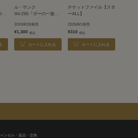
ル・サンク
チケットファイル【スタ
UE
Vol.256『ポーの一族』
ーALL】
＜雪組＞
2026/8/18発売
2026/8/1発売
¥1,300
¥310
る
カートに入れる
カートに入れる
ャンセル・返品・交換