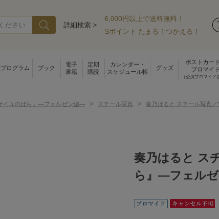
6,000円以上で送料無料！
詳細検索 >
Sポイント たまる！つかえる！
ポストカー
電子
定期
カレンダー・
演プログラム
ブック
グッズ
ブロマイ
書籍
購読
スケジュール帳
（公演ブロマイド
>
>
サイユのばら』―フェルゼン編―
スチール写真
奏乃はると スチール写真
奏乃はると ス
ら』―フェルゼ