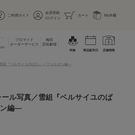
会員登録
ご利用ガイド
カート
My本棚
/ログイン
ド・
ブロマイド
梅田
ド
オーダーサービス
芸術劇場
以外）
特集
商品販売日
店舗情報
／雪組『ベルサイユのばら』―フェルゼン編―
チール写真／雪組『ベルサイユのば
ン編―