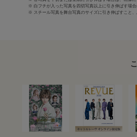
※ 白フチが入った写真を四切写真以上に引き伸ばす場
※ スチール写真を舞台写真のサイズに引き伸ばすこと