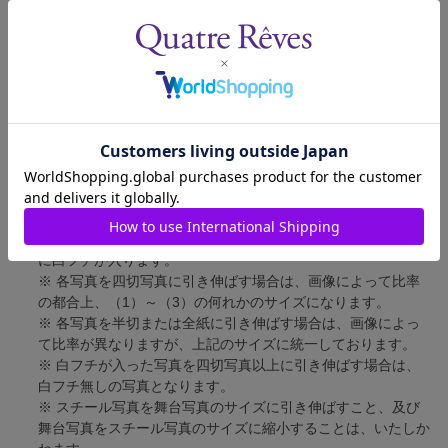
舞台写真
短辺 127mm × 長辺 178mm
四切写真（1）
短辺 217mm × 長辺 305mm
四切写真（2）
短辺 213mm × 長辺 305mm
四切写真（3）
短辺 254mm × 長辺 305mm
半切写真
短辺 305mm × 長辺 432mm
全紙写真
短辺 402mm × 長辺 559mm
写真のサイズにつきまして、下記の件も併せてご了承ください。
※ 宝塚大劇場および新人公演の舞台写真につきましては、4辺
に白フチが入ります。
※ 各写真を四切写真に引き伸ばす場合は、画像によって比率
の都合上、（1）～（3）の何れかのサイズになります。
※ 各写真を半切または全紙に引き伸ばす場合は、画像によっ
て比率が異なりますが、上記のサイズに統一しております。
※ 白フチが入った写真を四切写真以上に引き伸ばす場合は、
白フチ無しの写真となります。
※ スチール写真を舞台写真のサイズに引き伸ばすこと、及び
舞台写真をスチール写真のサイズに縮小することは、いたしか