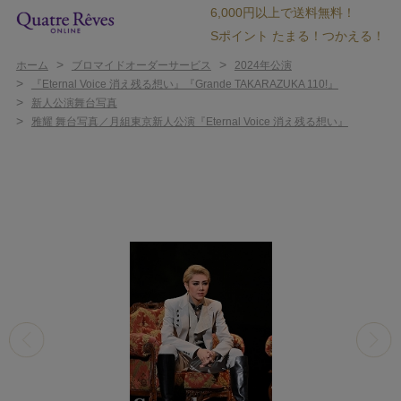
6,000円以上で送料無料！
Sポイント たまる！つかえる！
>
>
ホーム
ブロマイドオーダーサービス
2024年公演
>
『Eternal Voice 消え残る想い』『Grande TAKARAZUKA 110!』
>
新人公演舞台写真
>
雅耀 舞台写真／月組東京新人公演『Eternal Voice 消え残る想い』