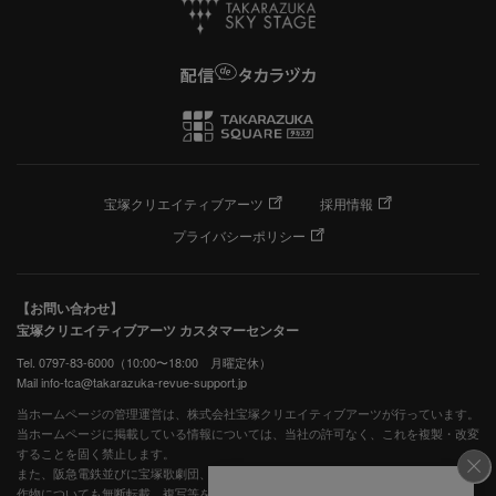
宝塚クリエイティブアーツ
採用情報
プライバシーポリシー
【お問い合わせ】
宝塚クリエイティブアーツ カスタマーセンター
Tel. 0797-83-6000（10:00〜18:00 月曜定休）
Mail info-tca@takarazuka-revue-support.jp
当ホームページの管理運営は、株式会社宝塚クリエイティブアーツが行っています。
当ホームページに掲載している情報については、当社の許可なく、これを複製・改変
することを固く禁止します。
また、阪急電鉄並びに宝塚歌劇団、宝塚クリエイティブアーツの出版物ほか写真等著
作物についても無断転載、複写等を禁じます。