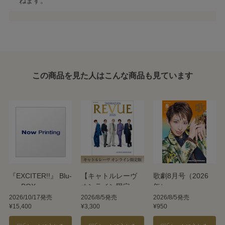
ねます。
この商品を見た人はこんな商品も見ています
『EXCITER!!』 Blu-
【キャトルレーヴ
歌劇8月号（2026
ray BOX
オンライン限定
年）
版】TAKARAZUKA
2026/10/17発売
2026/8/5発売
2026/8/5発売
¥15,400
¥3,300
¥950
REVUE 2026