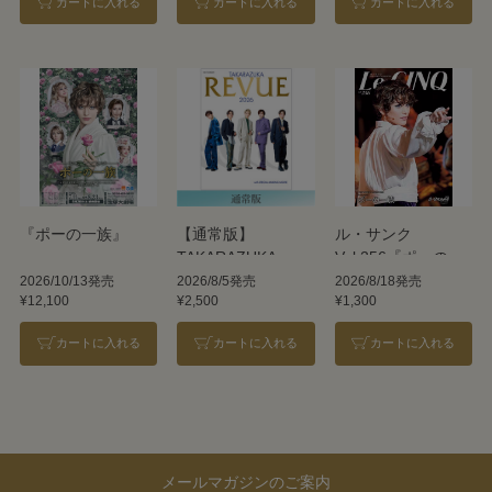
カートに入れる
カートに入れる
カートに入れる
『ポーの一族』
【通常版】
ル・サンク
TAKARAZUKA
Vol.256『ポーの一
REVUE 2026
族』＜雪組＞
2026/10/13発売
2026/8/5発売
2026/8/18発売
¥12,100
¥2,500
¥1,300
カートに入れる
カートに入れる
カートに入れる
メールマガジンのご案内