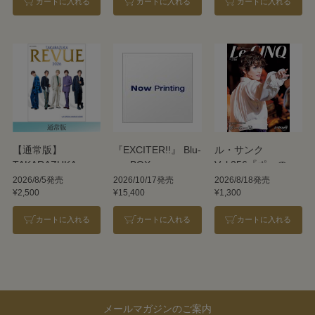
カートに入れる
カートに入れる
カートに入れる
【通常版】
『EXCITER!!』 Blu-
ル・サンク
TAKARAZUKA
ray BOX
Vol.256『ポーの一
REVUE 2026
族』＜雪組＞
2026/8/5発売
2026/10/17発売
2026/8/18発売
¥2,500
¥15,400
¥1,300
カートに入れる
カートに入れる
カートに入れる
メールマガジンのご案内