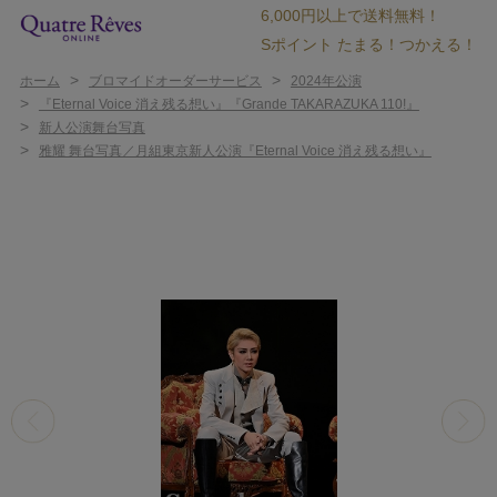
6,000円以上で送料無料！
Sポイント たまる！つかえる！
>
>
ホーム
ブロマイドオーダーサービス
2024年公演
>
『Eternal Voice 消え残る想い』『Grande TAKARAZUKA 110!』
>
新人公演舞台写真
>
雅耀 舞台写真／月組東京新人公演『Eternal Voice 消え残る想い』