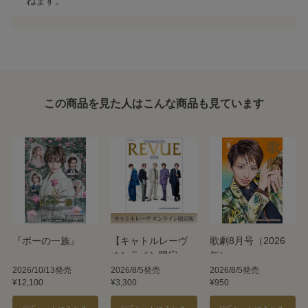
ねます。
この商品を見た人はこんな商品も見ています
『ポーの一族』
【キャトルレーヴ
歌劇8月号（2026
オンライン限定
年）
版】TAKARAZUKA
2026/10/13発売
2026/8/5発売
2026/8/5発売
¥12,100
¥3,300
¥950
REVUE 2026