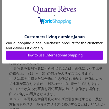
舞台写真
短辺 127mm × 長辺 178mm
四切写真（1）
短辺 217mm × 長辺 305mm
四切写真（2）
短辺 213mm × 長辺 305mm
四切写真（3）
短辺 254mm × 長辺 305mm
半切写真
短辺 305mm × 長辺 432mm
全紙写真
短辺 402mm × 長辺 559mm
写真のサイズにつきまして、下記の件も併せてご了承ください。
※ 宝塚大劇場および新人公演の舞台写真につきましては、4辺
に白フチが入ります。
※ 各写真を四切写真に引き伸ばす場合は、画像によって比率
の都合上、（1）～（3）の何れかのサイズになります。
※ 各写真を半切または全紙に引き伸ばす場合は、画像によっ
て比率が異なりますが、上記のサイズに統一しております。
※ 白フチが入った写真を四切写真以上に引き伸ばす場合は、
白フチ無しの写真となります。
※ スチール写真を舞台写真のサイズに引き伸ばすこと、及び
舞台写真をスチール写真のサイズに縮小することは、いたしか