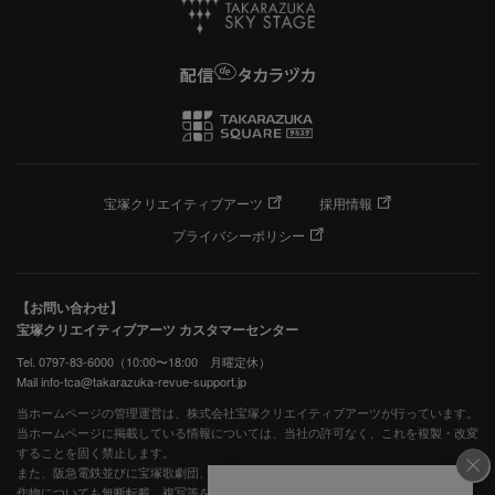
宝塚クリエイティブアーツ
採用情報
プライバシーポリシー
【お問い合わせ】
宝塚クリエイティブアーツ カスタマーセンター
Tel. 0797-83-6000（10:00〜18:00 月曜定休）
Mail info-tca@takarazuka-revue-support.jp
当ホームページの管理運営は、株式会社宝塚クリエイティブアーツが行っています。
当ホームページに掲載している情報については、当社の許可なく、これを複製・改変
することを固く禁止します。
また、阪急電鉄並びに宝塚歌劇団、宝塚クリエイティブアーツの出版物ほか写真等著
作物についても無断転載、複写等を禁じます。