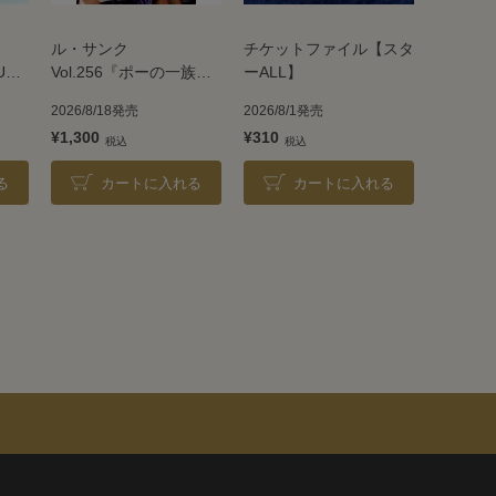
ル・サンク
チケットファイル【スタ
UE
Vol.256『ポーの一族』
ーALL】
＜雪組＞
2026/8/18発売
2026/8/1発売
¥1,300
¥310
る
カートに入れる
カートに入れる