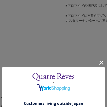
■ブロマイドの個包装はし
■ブロマイドに不良がござ
カスタマーセンターへご連
さい。
、4辺に白フチが入ります。
比率の都合上、（1）～（3）の何れかのサイズになります。