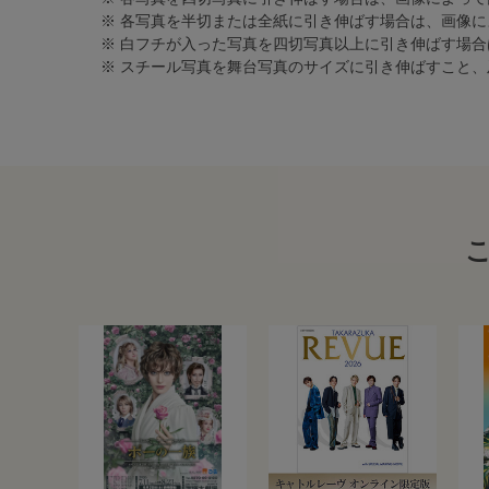
※ 各写真を半切または全紙に引き伸ばす場合は、画像
※ 白フチが入った写真を四切写真以上に引き伸ばす場
※ スチール写真を舞台写真のサイズに引き伸ばすこと