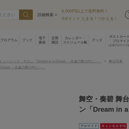
6,000円以上で送料無料！
詳細検索 >
Sポイント たまる！つかえる！
ポストカー
電子
定期
カレンダー・
演プログラム
ブック
グッズ
ブロマイ
書籍
購読
スケジュール帳
（公演ブロマイド
>
ミュージック・サロン「Dream in a Dream ～永遠の夢の中に～」
舞台写真
 Dream ～永遠の夢の中に～」
舞空・奏碧 舞
ン「Dream in