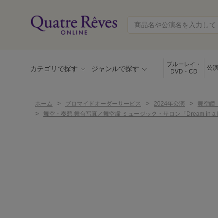
ブルーレイ・
公
カテゴリで探す
ジャンルで探す
DVD・CD
>
>
>
ホーム
ブロマイドオーダーサービス
2024年公演
舞空瞳 
>
舞空・奏碧 舞台写真／舞空瞳 ミュージック・サロン「Dream in a