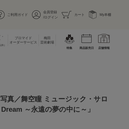
会員登録
ご利用ガイド
カート
My本棚
/ログイン
ド・
ブロマイド
梅田
ド
オーダーサービス
芸術劇場
以外）
特集
商品販売日
店舗情報
台写真／舞空瞳 ミュージック・サロ
 a Dream ～永遠の夢の中に～」