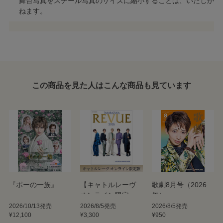
舞台写真をスチール写真のサイズに縮小することは、いたしか
ねます。
この商品を見た人はこんな商品も見ています
『ポーの一族』
【キャトルレーヴ
歌劇8月号（2026
オンライン限定
年）
版】TAKARAZUKA
2026/10/13発売
2026/8/5発売
2026/8/5発売
¥12,100
¥3,300
¥950
REVUE 2026