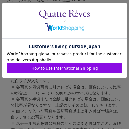
舞台写真
短辺 127mm × 長辺 178mm
四切写真（1）
短辺 217mm × 長辺 305mm
四切写真（2）
短辺 213mm × 長辺 305mm
四切写真（3）
短辺 254mm × 長辺 305mm
半切写真
短辺 305mm × 長辺 432mm
全紙写真
短辺 402mm × 長辺 559mm
写真のサイズにつきまして、下記の件も併せてご了承ください。
※ 宝塚大劇場および新人公演の舞台写真につきましては、4辺
に白フチが入ります。
※ 各写真を四切写真に引き伸ばす場合は、画像によって比率
の都合上、（1）～（3）の何れかのサイズになります。
※ 各写真を半切または全紙に引き伸ばす場合は、画像によっ
て比率が異なりますが、上記のサイズに統一しております。
※ 白フチが入った写真を四切写真以上に引き伸ばす場合は、
白フチ無しの写真となります。
※ スチール写真を舞台写真のサイズに引き伸ばすこと、及び