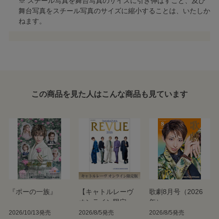
※ スチール写真を舞台写真のサイズに引き伸ばすこと、及び
舞台写真をスチール写真のサイズに縮小することは、いたしか
ねます。
この商品を見た人はこんな商品も見ています
『ポーの一族』
【キャトルレーヴ
歌劇8月号（2026
オンライン限定
年）
版】TAKARAZUKA
2026/10/13発売
2026/8/5発売
2026/8/5発売