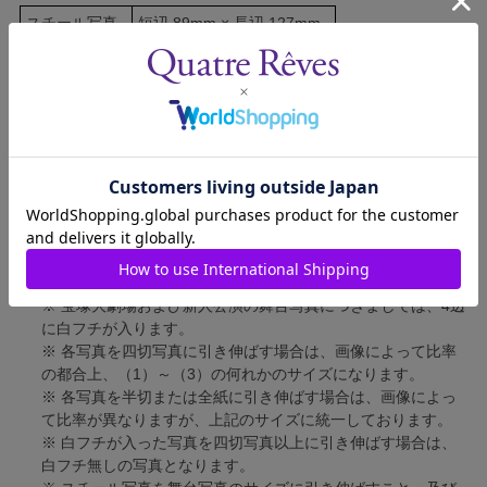
スチール写真
短辺 89mm × 長辺 127mm
舞台写真
短辺 127mm × 長辺 178mm
四切写真（1）
短辺 217mm × 長辺 305mm
四切写真（2）
短辺 213mm × 長辺 305mm
四切写真（3）
短辺 254mm × 長辺 305mm
半切写真
短辺 305mm × 長辺 432mm
全紙写真
短辺 402mm × 長辺 559mm
写真のサイズにつきまして、下記の件も併せてご了承ください。
※ 宝塚大劇場および新人公演の舞台写真につきましては、4辺
に白フチが入ります。
※ 各写真を四切写真に引き伸ばす場合は、画像によって比率
の都合上、（1）～（3）の何れかのサイズになります。
※ 各写真を半切または全紙に引き伸ばす場合は、画像によっ
て比率が異なりますが、上記のサイズに統一しております。
※ 白フチが入った写真を四切写真以上に引き伸ばす場合は、
白フチ無しの写真となります。