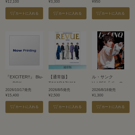
¥12,100
¥3,300
¥950
REVUE 2026
カートに入れる
カートに入れる
カートに入れる
『EXCITER!!』 Blu-
【通常版】
ル・サンク
ray BOX
TAKARAZUKA
Vol.256『ポーの一
REVUE 2026
族』＜雪組＞
2026/10/17発売
2026/8/5発売
2026/8/18発売
¥15,400
¥2,500
¥1,300
カートに入れる
カートに入れる
カートに入れる