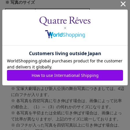
※ 写真のサイズ
スチール写真
短辺 89mm × 長辺 127mm
舞台写真
短辺 127mm × 長辺 178mm
四切写真（1）
短辺 217mm × 長辺 305mm
四切写真（2）
短辺 213mm × 長辺 305mm
四切写真（3）
短辺 254mm × 長辺 305mm
半切写真
短辺 305mm × 長辺 432mm
全紙写真
短辺 402mm × 長辺 559mm
写真のサイズにつきまして、下記の件も併せてご了承ください。
※ 宝塚大劇場および新人公演の舞台写真につきましては、4辺
に白フチが入ります。
※ 各写真を四切写真に引き伸ばす場合は、画像によって比率
の都合上、（1）～（3）の何れかのサイズになります。
※ 各写真を半切または全紙に引き伸ばす場合は、画像によっ
て比率が異なりますが、上記のサイズに統一しております。
※ 白フチが入った写真を四切写真以上に引き伸ばす場合は、