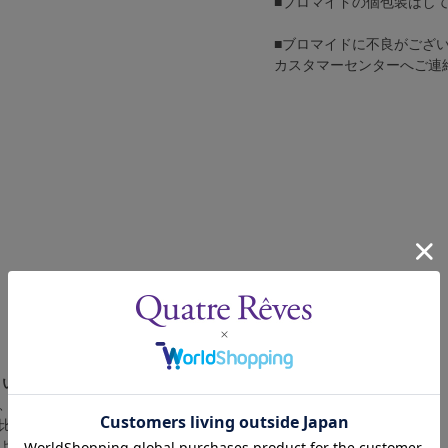
■ブロマイドの個包装はし
■ブロマイドに不良がござ
カスタマーセンターへご連
さい。
、4辺に白フチが入ります。
比率の都合上、（1）～（3）の何れかのサイズになります。
によって比率が異なりますが、上記のサイズに統一しております。