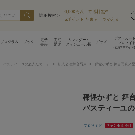
6,000円以上で送料無料！
詳細検索 >
Sポイント たまる！つかえる！
ポストカー
電子
定期
カレンダー・
演プログラム
ブック
グッズ
ブロマイ
書籍
購読
スケジュール帳
（公演ブロマイド
>
>
89―バスティーユの恋人たち―』
新人公演舞台写真
稀惺かずと 舞台写真／
稀惺かずと 舞台
バスティーユの