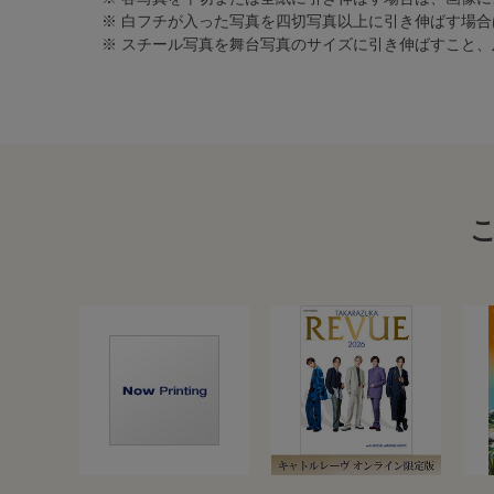
※ 白フチが入った写真を四切写真以上に引き伸ばす場
※ スチール写真を舞台写真のサイズに引き伸ばすこと