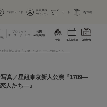
会員登録
ご利用ガイド
カート
My本棚
/ログイン
ド・
ブロマイド
梅田
ド
オーダーサービス
芸術劇場
以外）
特集
商品販売日
店舗情報
星組東京新人公演『1789―バスティーユの恋人たち―』
写真／星組東京新人公演『1789―
恋人たち―』