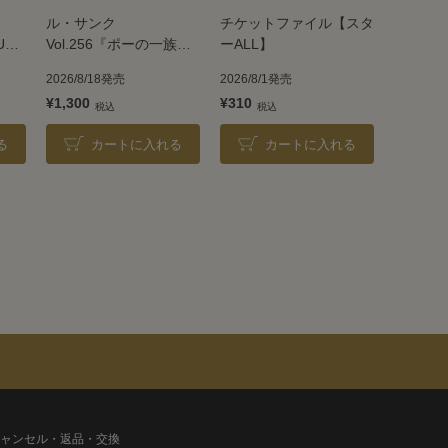
ル・サンク
チケットファイル【スタ
UE
Vol.256『ポーの一族』
ーALL】
＜雪組＞
2026/8/18発売
2026/8/1発売
¥1,300
¥310
る
カートに入れる
カートに入れる
ャンセル・返品・交換