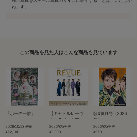
舞台写真をスチール写真のサイズに縮小することは、いたしか
ねます。
この商品を見た人はこんな商品も見ています
『ポーの一族』
【キャトルレーヴ
歌劇8月号（2026
オンライン限定
年）
版】TAKARAZUKA
2026/10/13発売
2026/8/5発売
2026/8/5発売
¥12,100
¥3,300
¥950
REVUE 2026