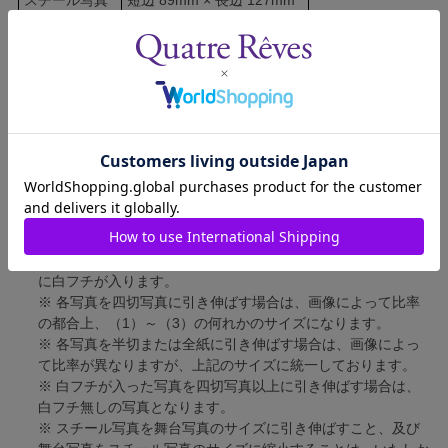
舞台写真
短辺 127mm × 長辺 178mm
四切写真（1）
短辺 217mm × 長辺 305mm
四切写真（2）
短辺 213mm × 長辺 305mm
四切写真（3）
短辺 254mm × 長辺 305mm
半切写真
短辺 305mm × 長辺 432mm
全紙写真
短辺 402mm × 長辺 559mm
写真のサイズにつきまして、下記の件も併せてご了承ください。
※ 宝塚大劇場および新人公演の舞台写真につきましては、4辺
に白フチが入ります。
※ 各写真を四切写真に引き伸ばす場合は、画像によって比率
の都合上、（1）～（3）の何れかのサイズになります。
※ 各写真を半切または全紙に引き伸ばす場合は、画像によっ
て比率が異なりますが、上記のサイズに統一しております。
※ 白フチが入った写真を四切写真以上に引き伸ばす場合は、
白フチ無しの写真となります。
※ スチール写真を舞台写真のサイズに引き伸ばすこと、及び