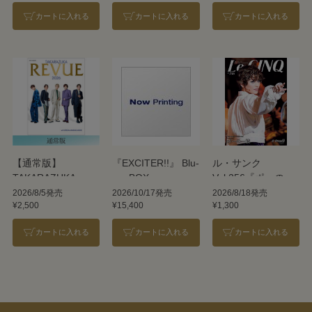
カートに入れる
カートに入れる
カートに入れる
【通常版】
『EXCITER!!』 Blu-
ル・サンク
TAKARAZUKA
ray BOX
Vol.256『ポーの一
REVUE 2026
族』＜雪組＞
2026/8/5発売
2026/10/17発売
2026/8/18発売
¥2,500
¥15,400
¥1,300
カートに入れる
カートに入れる
カートに入れる