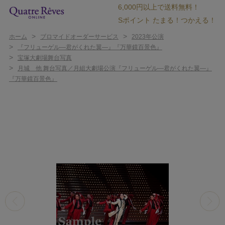
6,000円以上で送料無料！
Sポイント たまる！つかえる！
>
>
ホーム
ブロマイドオーダーサービス
2023年公演
>
『フリューゲル―君がくれた翼―』『万華鏡百景色』
>
宝塚大劇場舞台写真
>
月城 他 舞台写真／月組大劇場公演『フリューゲル―君がくれた翼―』
『万華鏡百景色』