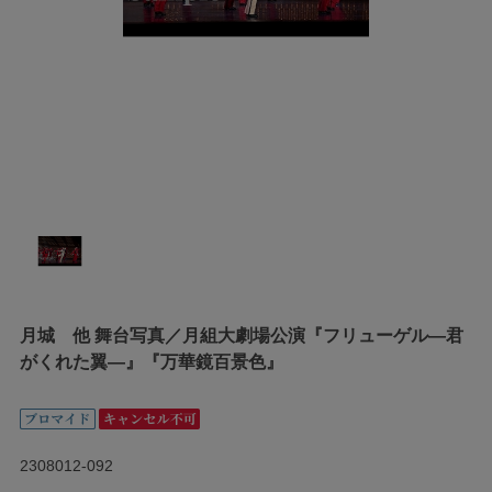
月城 他 舞台写真／月組大劇場公演『フリューゲル―君
がくれた翼―』『万華鏡百景色』
2308012-092