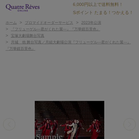
6,000円以上で送料無料！
Sポイント たまる！つかえる！
>
>
ホーム
ブロマイドオーダーサービス
2023年公演
>
『フリューゲル―君がくれた翼―』『万華鏡百景色』
>
宝塚大劇場舞台写真
>
月城 他 舞台写真／月組大劇場公演『フリューゲル―君がくれた翼―』
『万華鏡百景色』