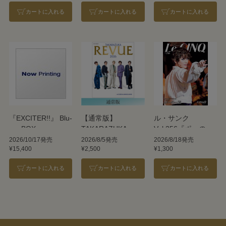
カートに入れる
カートに入れる
カートに入れる
『EXCITER!!』 Blu-
【通常版】
ル・サンク
ray BOX
TAKARAZUKA
Vol.256『ポーの一
REVUE 2026
族』＜雪組＞
2026/10/17発売
2026/8/5発売
2026/8/18発売
¥15,400
¥2,500
¥1,300
カートに入れる
カートに入れる
カートに入れる