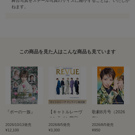
舞台写真をスチール写真のサイズに縮小することは、いたしか
ねます。
この商品を見た人はこんな商品も見ています
『ポーの一族』
【キャトルレーヴ
歌劇8月号（2026
オンライン限定
年）
版】TAKARAZUKA
2026/10/13発売
2026/8/5発売
2026/8/5発売
¥12,100
¥3,300
¥950
REVUE 2026