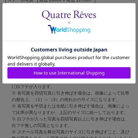
舞台写真
短辺 127mm × 長辺 178mm
四切写真（1）
短辺 217mm × 長辺 305mm
四切写真（2）
短辺 213mm × 長辺 305mm
四切写真（3）
短辺 254mm × 長辺 305mm
半切写真
短辺 305mm × 長辺 432mm
全紙写真
短辺 402mm × 長辺 559mm
写真のサイズにつきまして、下記の件も併せてご了承ください。
※ 宝塚大劇場および新人公演の舞台写真につきましては、4辺
に白フチが入ります。
※ 各写真を四切写真に引き伸ばす場合は、画像によって比率
の都合上、（1）～（3）の何れかのサイズになります。
※ 各写真を半切または全紙に引き伸ばす場合は、画像によっ
て比率が異なりますが、上記のサイズに統一しております。
※ 白フチが入った写真を四切写真以上に引き伸ばす場合は、
白フチ無しの写真となります。
※ スチール写真を舞台写真のサイズに引き伸ばすこと、及び