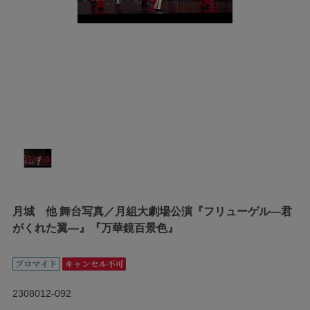
月城 他 舞台写真／月組大劇場公演『フリューゲル―君
がくれた翼―』『万華鏡百景色』
2308012-092